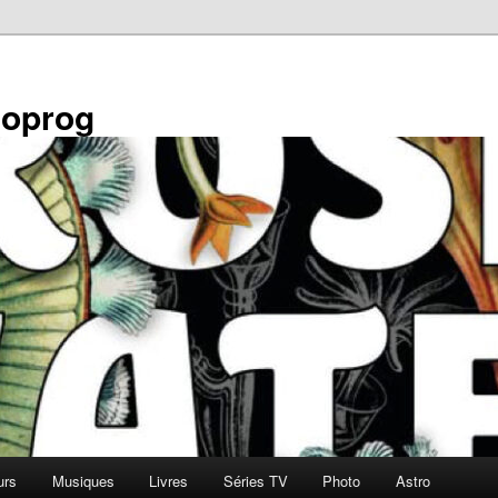
éoprog
urs
Musiques
Livres
Séries TV
Photo
Astro