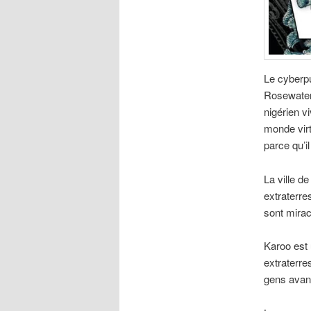
Le cyberpu
Rosewater 
nigérien v
monde virt
parce qu’i
La ville d
extraterre
sont mira
Karoo est 
extraterre
gens avant