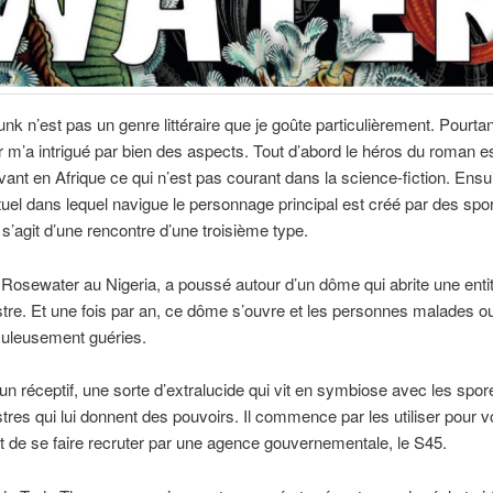
nk n’est pas un genre littéraire que je goûte particulièrement. Pourtan
m’a intrigué par bien des aspects. Tout d’abord le héros du roman e
ivant en Afrique ce qui n’est pas courant dans la science-fiction. Ensui
uel dans lequel navigue le personnage principal est créé par des spor
l s’agit d’une rencontre d’une troisième type.
e Rosewater au Nigeria, a poussé autour d’un dôme qui abrite une enti
stre. Et une fois par an, ce dôme s’ouvre et les personnes malades o
culeusement guéries.
un réceptif, une sorte d’extralucide qui vit en symbiose avec les spor
stres qui lui donnent des pouvoirs. Il commence par les utiliser pour vo
 de se faire recruter par une agence gouvernementale, le S45.