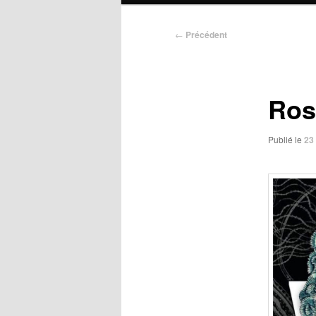
Navigation
←
Précédent
des
articles
Ros
Publié le
23