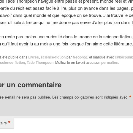
e Tade Thompson navigue entre passé et présent, monde réel et virtu
artie du récit est assez facile à lire, plus on avance dans les pages, pl
de savoir dans quel monde et quel époque on se trouve. J’ai trouvé le de
sez difficile à lire ce qui ne me donne pas envie d’aller plus loin dans la
’en reste pas moins une curiosité dans le monde de la science-fiction,
qu’il faut avoir lu au moins une fois lorsque l’on aime cette littérature.
a été publié dans
Livres
,
science-fiction
par
Neoprog
, et marqué avec
cyberpunk
science-fiction
,
Tade Thompson
. Mettez-le en favori avec son
permalien
.
er un commentaire
*
se e-mail ne sera pas publiée.
Les champs obligatoires sont indiqués avec
*
aire