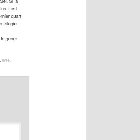
el. Si la
us il est
rnier quart
 trilogie.
 le genre
,
livre
,