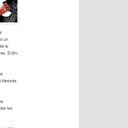
t
st un
te le
es. Enfin,
té
u blessés
es
ler les