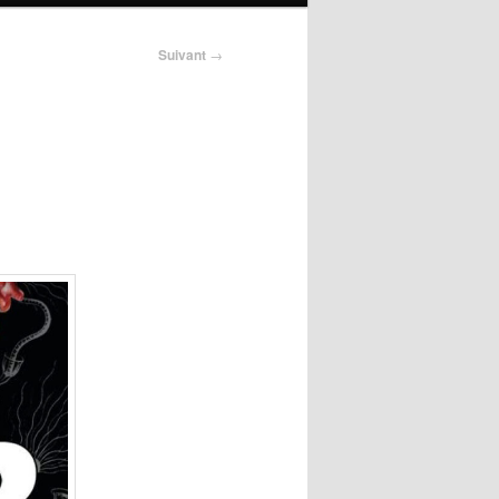
Suivant
→