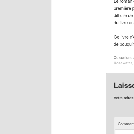
Le roman d
première p
difficile 
du livre as
Ce livre n
de bouquin 
Ce contenu 
Rosewater
,
Laiss
Votre adres
Comment