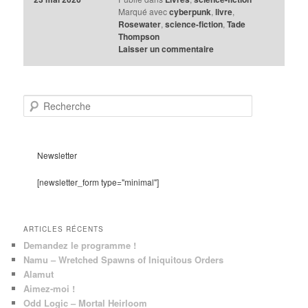
Marqué avec
cyberpunk
,
livre
,
Rosewater
,
science-fiction
,
Tade
Thompson
Laisser un commentaire
R
e
c
h
e
Newsletter
r
c
[newsletter_form type="minimal"]
h
e
ARTICLES RÉCENTS
Demandez le programme !
Namu – Wretched Spawns of Iniquitous Orders
Alamut
Aimez-moi !
Odd Logic – Mortal Heirloom