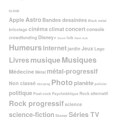
CLOUD
Astro
Apple
Bandes dessinées
Black metal
cinéma
concert
climat
console
bricolage
Disney+
crowdfunding
folk
Doom
Hard rock
Humeurs
Internet
Jeux
jardin
Lego
Musiques
musique
Livres
métal-progressif
Médecine
Métal
Photo
planète
Non classé
policier
néo-prog
politique
Rock alternatif
Post-rock
Psychédélique
Rock progressif
science
Séries TV
science-fiction
Stoner