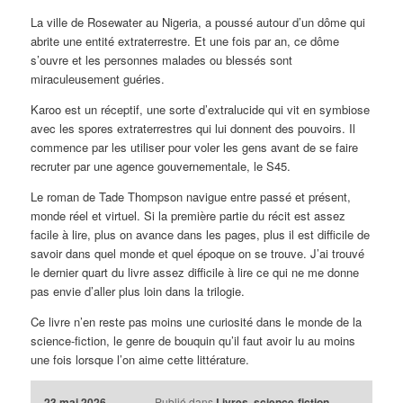
La ville de Rosewater au Nigeria, a poussé autour d’un dôme qui
abrite une entité extraterrestre. Et une fois par an, ce dôme
s’ouvre et les personnes malades ou blessés sont
miraculeusement guéries.
Karoo est un réceptif, une sorte d’extralucide qui vit en symbiose
avec les spores extraterrestres qui lui donnent des pouvoirs. Il
commence par les utiliser pour voler les gens avant de se faire
recruter par une agence gouvernementale, le S45.
Le roman de Tade Thompson navigue entre passé et présent,
monde réel et virtuel. Si la première partie du récit est assez
facile à lire, plus on avance dans les pages, plus il est difficile de
savoir dans quel monde et quel époque on se trouve. J’ai trouvé
le dernier quart du livre assez difficile à lire ce qui ne me donne
pas envie d’aller plus loin dans la trilogie.
Ce livre n’en reste pas moins une curiosité dans le monde de la
science-fiction, le genre de bouquin qu’il faut avoir lu au moins
une fois lorsque l’on aime cette littérature.
23 mai 2026
Publié dans
Livres
,
science-fiction