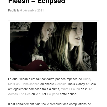
Fleesh – Eclipsed
Publié le
6 décembre 2021
Le duo Fleesh s’est fait connaître par ses reprises de
Rush
,
Marillion
,
Renaissance
ou encore
Genesis
, mais Gabby et Celo
ont également composé trois albums,
What I Found
en 2017,
Across The Sea
en 2019 et
Eclipsed
cette année.
Il est certainement plus facile d’écouler des compilations de