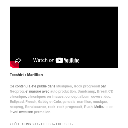
Teeshirt : Marillion
Ce contenu a été publié dans
Musiques
,
Rock progressif
par
Neoprog
, et marqué avec
auto production
,
Bandcamp
,
Brésil
,
CD
,
chronique
,
chroniques en images
,
concept album
,
covers
,
duo
,
Eclipsed
,
Fleesh
,
Gabby et Celo
,
genesis
,
marillion
,
musique
,
neoprog
,
Renaissance
,
rock
,
rock progressif
,
Rush
. Mettez-le en
favori avec son
permalien
.
2 RÉFLEXIONS SUR «
FLEESH – ECLIPSED
»