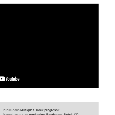
Publié dans
Musiques
,
Rock progressif
Marqué avec
auto production
,
Bandcamp
,
Brésil
,
CD
,