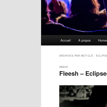
Menu
Accueil
A propos
Hume
principal
ARCHIVES PAR MOT-CLÉ :
ECLIPS
IMAGE
Fleesh – Eclips