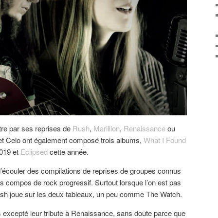
ître par ses reprises de
Rush
,
Marillion
,
Renaissance
ou
et Celo ont également composé trois albums,
What I Found
019 et
Eclipsed
cette année.
e d’écouler des compilations de reprises de groupes connus
 compos de rock progressif. Surtout lorsque l’on est pas
esh joue sur les deux tableaux, un peu comme The Watch.
s excepté leur tribute à Renaissance, sans doute parce que