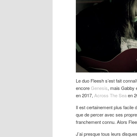
Le duo Fleesh s’est fait conna
encore
Genesis
, mais Gabby 
en 2017,
Across The Sea
en 2
Il est certainement plus facil
que de percer avec ses propres
franchement connu. Alors Fle
J’ai presque tous leurs disque