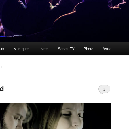
urs
Musiques
Livres
Séries TV
Photo
Astro
ED
ed
2