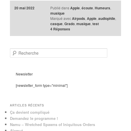
20 mai 2022
Publié dans
Apple
,
écoute
,
Humeurs
,
musique
Marqué avec
Airpods
,
Apple
,
audiophile
,
casque
,
Grado
,
musique
,
test
4
Réponses
R
e
c
h
e
Newsletter
r
c
[newsletter_form type="minimal"]
h
e
ARTICLES RÉCENTS
Ça devient compliqué
Demandez le programme !
Namu – Wretched Spawns of Iniquitous Orders
Alamut