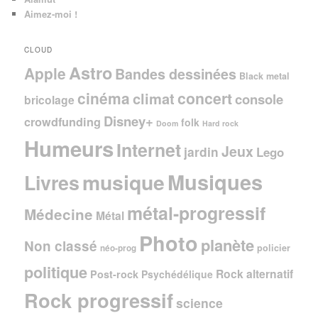
Aimez-moi !
CLOUD
Astro
Apple
Bandes dessinées
Black metal
cinéma
concert
climat
console
bricolage
Disney+
crowdfunding
folk
Doom
Hard rock
Humeurs
Internet
Jeux
jardin
Lego
Musiques
musique
Livres
métal-progressif
Médecine
Métal
Photo
planète
Non classé
policier
néo-prog
politique
Rock alternatif
Post-rock
Psychédélique
Rock progressif
science