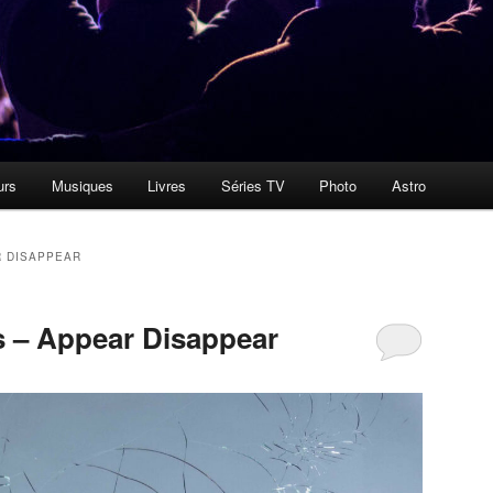
urs
Musiques
Livres
Séries TV
Photo
Astro
 DISAPPEAR
 – Appear Disappear