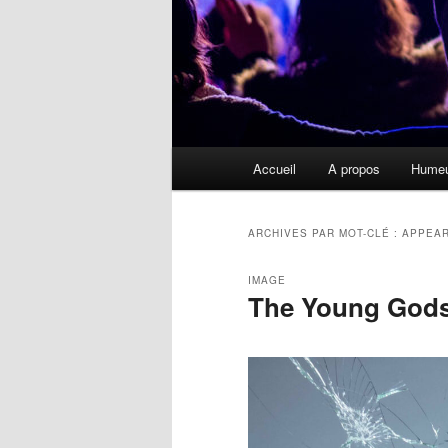
Menu
Accueil
A propos
Hume
principal
ARCHIVES PAR MOT-CLÉ :
APPEAR
IMAGE
The Young Gods