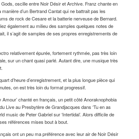
Gods, oscille entre Noir Désir et Archive. Franz chante en
 manière d’un Bertrand Cantat qui ne battrait pas les
ms de rock de Cesare et la batterie nerveuse de Bernard.
ndiez également au milieu des samples quelques notes de
ait, il s’agit de samples de ses propres enregistrements de
ectro relativement épurée, fortement rythmée, pas très loin
ale, sur un chant quasi parlé. Autant dire, une musique très
t.
 quart d’heure d’enregistrement, et la plus longue pièce qui
utes, on est très loin du format progressif.
y Amour’ chanté en français, un petit côté Anoraknophobia
it du Live au Presbytère de Grandjacques dans ‘Tu en as
 music de Peter Gabriel sur ‘Intertidal’. Alors difficile de
ses références mises bout à bout.
français ont un peu ma préférence avec leur air de Noir Désir