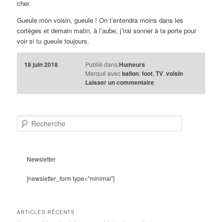
cher.
Gueule mon voisin, gueule ! On t’entendra moins dans les
cortèges et demain matin, à l’aube, j’irai sonner à ta porte pour
voir si tu gueule toujours.
18 juin 2018
Publié dans
Humeurs
Marqué avec
ballon
,
foot
,
TV
,
voisin
Laisser un commentaire
R
e
c
h
e
Newsletter
r
c
[newsletter_form type="minimal"]
h
e
ARTICLES RÉCENTS