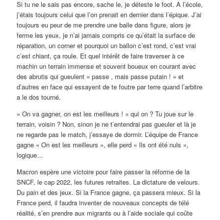
Si tu ne le sais pas encore, sache le, je déteste le foot. A l’école,
j’étais toujours celui que l’on prenait en dernier dans l’épique. J’ai
toujours eu peur de me prendre une balle dans figure, alors je
ferme les yeux, je n’ai jamais compris ce qu’était la surface de
réparation, un corner et pourquoi un ballon c’est rond, c’est vrai
c’est chiant, ça roule. Et quel intérêt de faire traverser à ce
machin un terrain immense et souvent boueux en courant avec
des abrutis qui gueulent « passe , mais passe putain ! » et
d’autres en face qui essayent de te foutre par terre quand l’arbitre
a le dos tourné.
« On va gagner, on est les meilleurs ! » qui on ? Tu joue sur le
terrain, voisin ? Non, sinon je ne t’entendrai pas gueuler et là je
ne regarde pas le match, j’essaye de dormir. L’équipe de France
gagne « On est les meilleurs », elle perd « Ils ont été nuls »,
logique…
Macron espère une victoire pour faire passer la réforme de la
SNCF, le cap 2022, les futures retraites. La dictature de velours.
Du pain et des jeux. Si la France gagne, ça passera mieux. Si la
France perd, il faudra inventer de nouveaux concepts de télé
réalité, s’en prendre aux migrants ou à l’aide sociale qui coûte