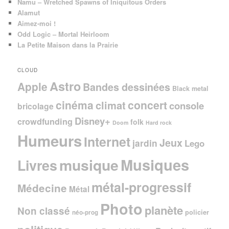
Namu – Wretched Spawns of Iniquitous Orders
Alamut
Aimez-moi !
Odd Logic – Mortal Heirloom
La Petite Maison dans la Prairie
CLOUD
Astro
Apple
Bandes dessinées
Black metal
cinéma
concert
climat
console
bricolage
Disney+
crowdfunding
folk
Doom
Hard rock
Humeurs
Internet
Jeux
jardin
Lego
Musiques
musique
Livres
métal-progressif
Médecine
Métal
Photo
planète
Non classé
policier
néo-prog