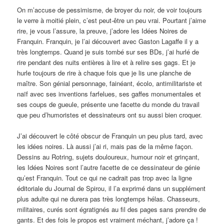
On m’accuse de pessimisme, de broyer du noir, de voir toujours
le verre à moitié plein, c’est peut-être un peu vrai. Pourtant j’aime
rire, je vous l’assure, la preuve, j’adore les Idées Noires de
Franquin. Franquin, je l’ai découvert avec Gaston Lagaffe il y a
très longtemps. Quand je suis tombé sur ses BDs, j’ai hurlé de
rire pendant des nuits entières à lire et à relire ses gags. Et je
hurle toujours de rire à chaque fois que je lis une planche de
maître. Son génial personnage, fainéant, écolo, antimilitariste et
naïf avec ses inventions farfelues, ses gaffes monumentales et
ses coups de gueule, présente une facette du monde du travail
que peu d’humoristes et dessinateurs ont su aussi bien croquer.
J’ai découvert le côté obscur de Franquin un peu plus tard, avec
les idées noires. Là aussi j’ai ri, mais pas de la même façon.
Dessins au Rotring, sujets douloureux, humour noir et grinçant,
les Idées Noires sont l’autre facette de ce dessinateur de génie
qu’est Franquin. Tout ce qui ne cadrait pas trop avec la ligne
éditoriale du Journal de Spirou, il l’a exprimé dans un supplément
plus adulte qui ne durera pas très longtemps hélas. Chasseurs,
militaires, curés sont égratignés au fil des pages sans prendre de
gants. Et des fois le propos est vraiment méchant, j’adore ça !