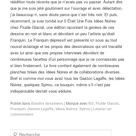
réédition toute récente que je n’avais pas vu passer. Autant dire
que je me suis jeté goulûment sur l’ouvrage et avec délectation,
j’ai beaucoup ri, sans doute parce que c’est très noir. Et puis,
récemment, je suis tombé sur Il Était Une Fois Idées Noires
chez Fluide Glacial, une édition racontant la genèse de ces
dessins en noir et blanc et dévoilant un peu l’artiste qu’était
Franquin. Le Franquin dépressif est présenté ici sous au tout
nouvel éclairage et les propos des dessinateurs qui ont travaillé
avec lui ainsi que ses propres interviews dévoilent de
nombreuses facettes d’un personnage que je ne connaissais pas
si bien finalement. Le livre contient également de nombreuses
planches tirées des Idées Noires et de collaborations diverses.
Bref si comme moi vous avez tous les Gaston Lagaffe, les Idées
Noires, quelques Spirou, ce bouquin, même s’il n’est pas
indispensable devrait vous séduire.
Publié dans
Bandes dessinées
|
Marqué avec
BD
,
Fluide Glacial
,
Franquin
,
Gaston Lagaffe
,
Idées Noires
,
Spirou
|
Laisser un
commentaire
R