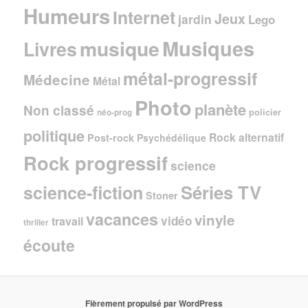
Humeurs
Internet
Jeux
jardin
Lego
Musiques
musique
Livres
métal-progressif
Médecine
Métal
Photo
planète
Non classé
policier
néo-prog
politique
Rock alternatif
Post-rock
Psychédélique
Rock progressif
science
Séries TV
science-fiction
Stoner
vacances
vinyle
vidéo
travail
thriller
écoute
Fièrement propulsé par WordPress