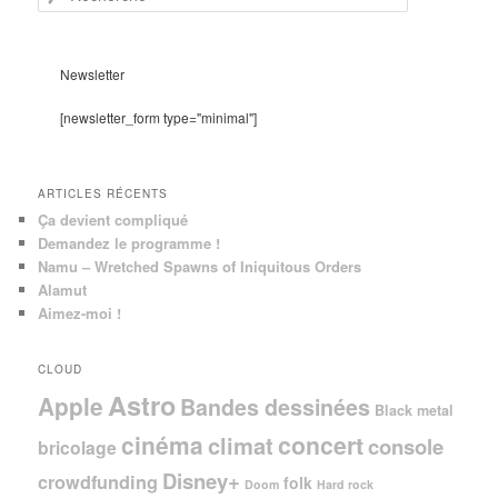
e
c
h
e
Newsletter
r
c
[newsletter_form type="minimal"]
h
e
ARTICLES RÉCENTS
Ça devient compliqué
Demandez le programme !
Namu – Wretched Spawns of Iniquitous Orders
Alamut
Aimez-moi !
CLOUD
Astro
Apple
Bandes dessinées
Black metal
cinéma
concert
climat
console
bricolage
Disney+
crowdfunding
folk
Doom
Hard rock