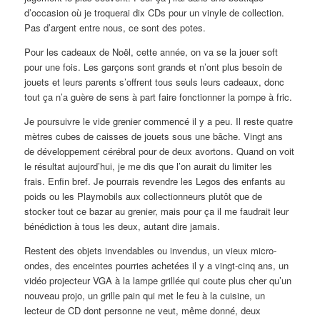
d’occasion où je troquerai dix CDs pour un vinyle de collection.
Pas d’argent entre nous, ce sont des potes.
Pour les cadeaux de Noël, cette année, on va se la jouer soft
pour une fois. Les garçons sont grands et n’ont plus besoin de
jouets et leurs parents s’offrent tous seuls leurs cadeaux, donc
tout ça n’a guère de sens à part faire fonctionner la pompe à fric.
Je poursuivre le vide grenier commencé il y a peu. Il reste quatre
mètres cubes de caisses de jouets sous une bâche. Vingt ans
de développement cérébral pour de deux avortons. Quand on voit
le résultat aujourd’hui, je me dis que l’on aurait du limiter les
frais. Enfin bref. Je pourrais revendre les Legos des enfants au
poids ou les Playmobils aux collectionneurs plutôt que de
stocker tout ce bazar au grenier, mais pour ça il me faudrait leur
bénédiction à tous les deux, autant dire jamais.
Restent des objets invendables ou invendus, un vieux micro-
ondes, des enceintes pourries achetées il y a vingt-cinq ans, un
vidéo projecteur VGA à la lampe grillée qui coute plus cher qu’un
nouveau projo, un grille pain qui met le feu à la cuisine, un
lecteur de CD dont personne ne veut, même donné, deux