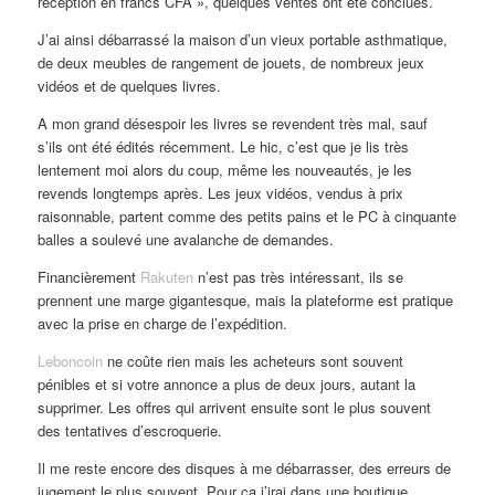
réception en francs CFA », quelques ventes ont été conclues.
J’ai ainsi débarrassé la maison d’un vieux portable asthmatique,
de deux meubles de rangement de jouets, de nombreux jeux
vidéos et de quelques livres.
A mon grand désespoir les livres se revendent très mal, sauf
s’ils ont été édités récemment. Le hic, c’est que je lis très
lentement moi alors du coup, même les nouveautés, je les
revends longtemps après. Les jeux vidéos, vendus à prix
raisonnable, partent comme des petits pains et le PC à cinquante
balles a soulevé une avalanche de demandes.
Financièrement
Rakuten
n’est pas très intéressant, ils se
prennent une marge gigantesque, mais la plateforme est pratique
avec la prise en charge de l’expédition.
Leboncoin
ne coûte rien mais les acheteurs sont souvent
pénibles et si votre annonce a plus de deux jours, autant la
supprimer. Les offres qui arrivent ensuite sont le plus souvent
des tentatives d’escroquerie.
Il me reste encore des disques à me débarrasser, des erreurs de
jugement le plus souvent. Pour ça j’irai dans une boutique