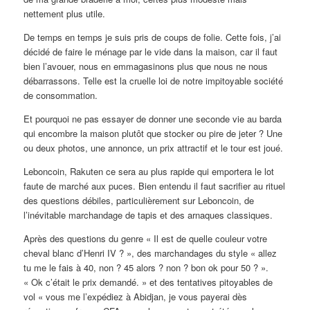
nettement plus utile.
De temps en temps je suis pris de coups de folie. Cette fois, j’ai
décidé de faire le ménage par le vide dans la maison, car il faut
bien l’avouer, nous en emmagasinons plus que nous ne nous
débarrassons. Telle est la cruelle loi de notre impitoyable société
de consommation.
Et pourquoi ne pas essayer de donner une seconde vie au barda
qui encombre la maison plutôt que stocker ou pire de jeter ? Une
ou deux photos, une annonce, un prix attractif et le tour est joué.
Leboncoin, Rakuten ce sera au plus rapide qui emportera le lot
faute de marché aux puces. Bien entendu il faut sacrifier au rituel
des questions débiles, particulièrement sur Leboncoin, de
l’inévitable marchandage de tapis et des arnaques classiques.
Après des questions du genre « Il est de quelle couleur votre
cheval blanc d’Henri IV ? », des marchandages du style « allez
tu me le fais à 40, non ? 45 alors ? non ? bon ok pour 50 ? ».
« Ok c’était le prix demandé. » et des tentatives pitoyables de
vol « vous me l’expédiez à Abidjan, je vous payerai dès