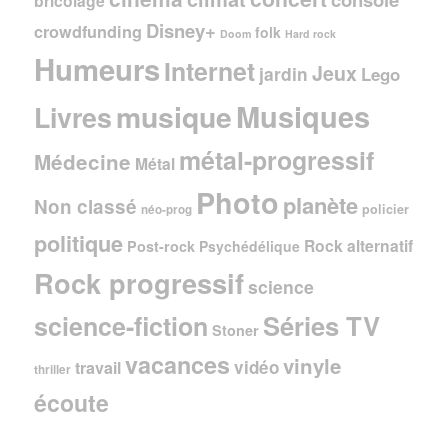
bricolage
Disney+
crowdfunding
folk
Doom
Hard rock
Humeurs
Internet
Jeux
jardin
Lego
Musiques
musique
Livres
métal-progressif
Médecine
Métal
Photo
planète
Non classé
policier
néo-prog
politique
Rock alternatif
Post-rock
Psychédélique
Rock progressif
science
Séries TV
science-fiction
Stoner
vacances
vinyle
vidéo
travail
thriller
écoute