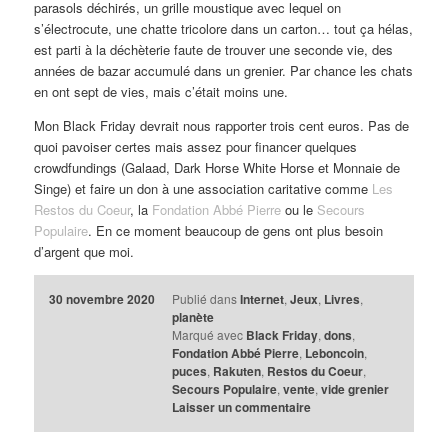
parasols déchirés, un grille moustique avec lequel on
s’électrocute, une chatte tricolore dans un carton… tout ça hélas,
est parti à la déchèterie faute de trouver une seconde vie, des
années de bazar accumulé dans un grenier. Par chance les chats
en ont sept de vies, mais c’était moins une.
Mon Black Friday devrait nous rapporter trois cent euros. Pas de
quoi pavoiser certes mais assez pour financer quelques
crowdfundings (Galaad, Dark Horse White Horse et Monnaie de
Singe) et faire un don à une association caritative comme
Les
Restos du Coeur
, la
Fondation Abbé Pierre
ou le
Secours
Populaire
. En ce moment beaucoup de gens ont plus besoin
d’argent que moi.
30 novembre 2020
Publié dans
Internet
,
Jeux
,
Livres
,
planète
Marqué avec
Black Friday
,
dons
,
Fondation Abbé Pierre
,
Leboncoin
,
puces
,
Rakuten
,
Restos du Coeur
,
Secours Populaire
,
vente
,
vide grenier
Laisser un commentaire