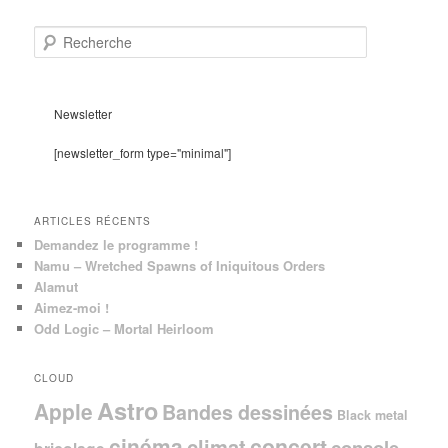
R
e
c
h
e
Newsletter
r
c
[newsletter_form type="minimal"]
h
e
ARTICLES RÉCENTS
Demandez le programme !
Namu – Wretched Spawns of Iniquitous Orders
Alamut
Aimez-moi !
Odd Logic – Mortal Heirloom
CLOUD
Astro
Apple
Bandes dessinées
Black metal
cinéma
concert
climat
console