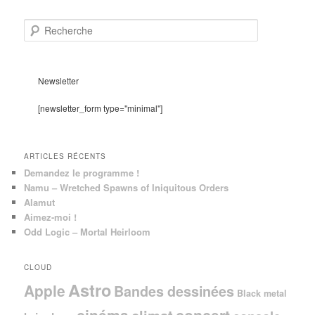
R
e
c
h
e
Newsletter
r
c
[newsletter_form type="minimal"]
h
e
ARTICLES RÉCENTS
Demandez le programme !
Namu – Wretched Spawns of Iniquitous Orders
Alamut
Aimez-moi !
Odd Logic – Mortal Heirloom
CLOUD
Astro
Apple
Bandes dessinées
Black metal
cinéma