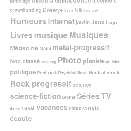
concert
climat
console
bricolage
Disney+
crowdfunding
folk
Doom
Hard rock
Humeurs
Internet
Jeux
jardin
Lego
Musiques
musique
Livres
métal-progressif
Médecine
Métal
Photo
planète
Non classé
policier
néo-prog
politique
Rock alternatif
Post-rock
Psychédélique
Rock progressif
science
Séries TV
science-fiction
Stoner
vacances
vinyle
vidéo
travail
thriller
écoute