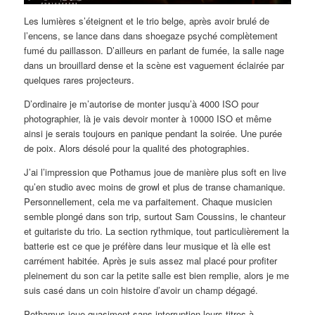
Les lumières s’éteignent et le trio belge, après avoir brulé de
l’encens, se lance dans dans shoegaze psyché complètement
fumé du paillasson. D’ailleurs en parlant de fumée, la salle nage
dans un brouillard dense et la scène est vaguement éclairée par
quelques rares projecteurs.
D’ordinaire je m’autorise de monter jusqu’à 4000 ISO pour
photographier, là je vais devoir monter à 10000 ISO et même
ainsi je serais toujours en panique pendant la soirée. Une purée
de poix. Alors désolé pour la qualité des photographies.
J’ai l’impression que Pothamus joue de manière plus soft en live
qu’en studio avec moins de growl et plus de transe chamanique.
Personnellement, cela me va parfaitement. Chaque musicien
semble plongé dans son trip, surtout Sam Coussins, le chanteur
et guitariste du trio. La section rythmique, tout particulièrement la
batterie est ce que je préfère dans leur musique et là elle est
carrément habitée. Après je suis assez mal placé pour profiter
pleinement du son car la petite salle est bien remplie, alors je me
suis casé dans un coin histoire d’avoir un champ dégagé.
Pothamus joue quasiment sans interruption leurs titres à