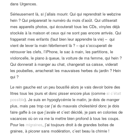
dans Urgences.
Sérieusement là, si j’allais mourir. Qui qui reprendrait le webzine
hein ? Qui préparerait le numéro du mois d’août. Qui utiliserait
mes appareils photos, qui écouterait tous les CDs, vinyles déjà
stockés à la maison et ceux qui ne sont pas encore arrivés. Qui
frapperait mes enfants (faut bien leur apprendre la vie) – qui
vient de lever la main fébrilement là ? – qui s’occuperait de
retrouver les clefs, l’iPhone, le sac à main, les partitions, le
violoncelle, le piano à queue, la voiture de ma femme, qui hein ?
Qui donnerait à manger au chat, changerait sa caisse, viderait
les poubelles, arracherait les mauvaises herbes du jardin ? Hein
qui ?
Le rein gauche est un peu bousillé alors je vais devoir boire des
litres tous les jours et donc pisser encore plus (comme
si c’était
possible
). Je suis en hypoglycémie le matin, je dois de manger
plus, mais pas trop car j’ai du mauvais cholestérol donc je dois
faire gaffe à ce que j’avale et c’est décidé, je pars en colonies de
vacances où on va me la mettre bien profond à tous les coups.
Pour les
migraines
, j’ai toujours droit à de grandes boites de
graines, à picorer sans modération, c’est beau la chimie !