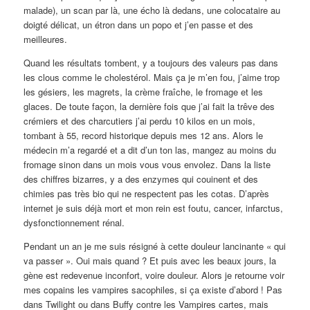
malade), un scan par là, une écho là dedans, une colocataire au
doigté délicat, un étron dans un popo et j’en passe et des
meilleures.
Quand les résultats tombent, y a toujours des valeurs pas dans
les clous comme le cholestérol. Mais ça je m’en fou, j’aime trop
les gésiers, les magrets, la crème fraîche, le fromage et les
glaces. De toute façon, la dernière fois que j’ai fait la trêve des
crémiers et des charcutiers j’ai perdu 10 kilos en un mois,
tombant à 55, record historique depuis mes 12 ans. Alors le
médecin m’a regardé et a dit d’un ton las, mangez au moins du
fromage sinon dans un mois vous vous envolez. Dans la liste
des chiffres bizarres, y a des enzymes qui couinent et des
chimies pas très bio qui ne respectent pas les cotas. D’après
internet je suis déjà mort et mon rein est foutu, cancer, infarctus,
dysfonctionnement rénal.
Pendant un an je me suis résigné à cette douleur lancinante « qui
va passer ». Oui mais quand ? Et puis avec les beaux jours, la
gène est redevenue inconfort, voire douleur. Alors je retourne voir
mes copains les vampires sacophiles, si ça existe d’abord ! Pas
dans Twilight ou dans Buffy contre les Vampires cartes, mais