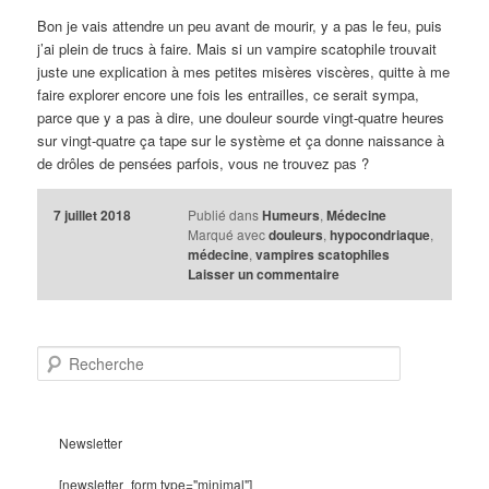
Bon je vais attendre un peu avant de mourir, y a pas le feu, puis
j’ai plein de trucs à faire. Mais si un vampire scatophile trouvait
juste une explication à mes petites misères viscères, quitte à me
faire explorer encore une fois les entrailles, ce serait sympa,
parce que y a pas à dire, une douleur sourde vingt-quatre heures
sur vingt-quatre ça tape sur le système et ça donne naissance à
de drôles de pensées parfois, vous ne trouvez pas ?
7 juillet 2018
Publié dans
Humeurs
,
Médecine
Marqué avec
douleurs
,
hypocondriaque
,
médecine
,
vampires scatophiles
Laisser un commentaire
R
e
c
h
e
Newsletter
r
c
[newsletter_form type="minimal"]