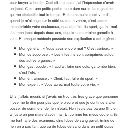
pour broyer la bouffe. Ceci dit moi aussi j’ai l’impression d’avoir
un jabot. C’est une petite poche toute dure sur le flanc gauche
qui me
chatouille
tout le temps. Enfin chatouille c’est vite dit,
quand je m’allonge sur le côté ou sur le ventre, c’est assez
inconfortable voire douloureux, quand je fais du sport, ça fait mal.
J’ai mon jabot depuis deux ans, depuis une certaine gamelle à
vélo
. Et chaque médecin possède son explication à cette gêne :
Mon général : « Vous avez encore mal ? C’est curieux. »
Mon ostéoporose : « Les intestins sont comprimés autour
des autres organes. »
Mon gastropode : « Faudrait faire une colo, ça tombe bien,
c’est l’été. »
Mon entraîneuse : « Chéri, faut faire du sport. »
Mon expert : « Vous aurez mal toute votre vie. »
Et si j’allais mourir, si j’avais un truc très très grave que personne
il ose me le dire pour pas que je pleure et que je continue à aller
bosser de comme si de rien n’était. Non j’suis pas parano !!! J’en
ai juste un peu mare d’avoir mal. Et comme les mecs doutent, ils
me font faire des examens, cinq tubes de sang par-ci, (mine de
rien on a pas tant que ça de tubes de sang dans un petit corps