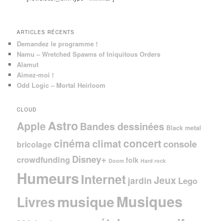
h
e
ARTICLES RÉCENTS
Demandez le programme !
Namu – Wretched Spawns of Iniquitous Orders
Alamut
Aimez-moi !
Odd Logic – Mortal Heirloom
CLOUD
Astro
Apple
Bandes dessinées
Black metal
cinéma
concert
climat
console
bricolage
Disney+
crowdfunding
folk
Doom
Hard rock
Humeurs
Internet
Jeux
jardin
Lego
Musiques
musique
Livres