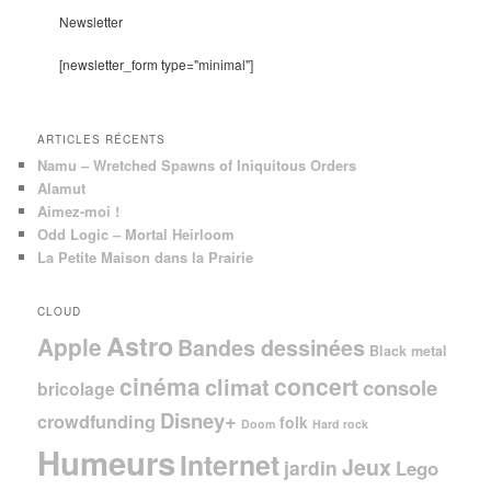
e
Newsletter
r
c
[newsletter_form type="minimal"]
h
e
ARTICLES RÉCENTS
Namu – Wretched Spawns of Iniquitous Orders
Alamut
Aimez-moi !
Odd Logic – Mortal Heirloom
La Petite Maison dans la Prairie
CLOUD
Astro
Apple
Bandes dessinées
Black metal
cinéma
concert
climat
console
bricolage
Disney+
crowdfunding
folk
Doom
Hard rock
Humeurs
Internet
Jeux
jardin
Lego