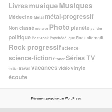
Musiques
musique
Livres
métal-progressif
Médecine
Métal
Photo
planète
Non classé
policier
néo-prog
politique
Rock alternatif
Post-rock
Psychédélique
Rock progressif
science
Séries TV
science-fiction
Stoner
vacances
vinyle
vidéo
travail
thriller
écoute
Fièrement propulsé par WordPress