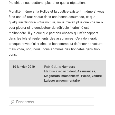
franchise nous coûterait plus cher que la réparation.
Moralité, même si la Police et la Justice existent, même si vous
êtes assuré tout risque dans une bonne assurance, et que
quelqu’un défonce votre voiture, vous n’avez plus que vos yeux
pour pleurer si le conducteur du véhicule incriminé est
malhonnête. Il y a quelque part des choses qui m’échappent
dans les lois et règlements des assurances. Cela donnerait
presque envie d’aller chez le bonhomme lui défoncer sa voiture,
mais voila, non, nous, nous sommes des honnêtes gens trop
cons.
10 janvier 2019
Publié dans
Humeurs
Marqué avec
accident
,
Assurances
,
Magistrats
,
malhonnetté
,
Police
,
Voiture
Laisser un commentaire
R
e
c
h