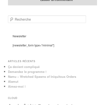
R
e
c
h
e
Newsletter
r
c
[newsletter_form type="minimal"]
h
e
ARTICLES RÉCENTS
Ça devient compliqué
Demandez le programme !
Namu – Wretched Spawns of Iniquitous Orders
Alamut
Aimez-moi !
CLOUD