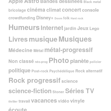
Astro
Apple
Bandes dessinées
Black metal
cinéma
concert
climat
console
bricolage
Disney+
crowdfunding
folk
Doom
Hard rock
Humeurs
Internet
Jeux
jardin
Lego
Musiques
musique
Livres
métal-progressif
Médecine
Métal
Photo
planète
Non classé
policier
néo-prog
politique
Rock alternatif
Post-rock
Psychédélique
Rock progressif
science
Séries TV
science-fiction
Stoner
vacances
vinyle
vidéo
travail
thriller
écoute