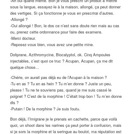
-Ah oui quand même. Bon je vous prescrit un produit à mettre
sous la langue, essayez-le à la maison, allongé, ça peut donner
des vertiges. Si ça fonctionne je vous en prescrirai d’autres.
-Allongé ?
-Oui allongé ! Bon, le dos ce n’est sans doute rien mais au cas
ou, prenez cette ordonnance pour faire des examens.
-Merci docteur.
-Reposez-vous bien, vous avez une petite mine.
Doliprane, Azithromycine, Biocalyptol, ok. Cinq Ampoules
injectables, c’est quoi ce truc ? Acupan, Acupan, ça me dit
quelque chose…
-Chérie, on aurait pas déjà eu de l’Acupan à la maison ?
-Tu en as ? Tu en as hein ? Tu m’en donne ? Juste un peu,
please ! Tu ne te souviens pas, quand je me suis cassé le
poignet ? C’est de la morphine ! C’était trop bon ! Tu m’en donne
dis ?
-Putain ! De la morphine ? Je suis foutu.
Bon déjà, l’Imigrane je le prenais en cachette, parce que voilà
quoi, un shoot dans les narines ça peut porter à confusion, mais
si je sors la morphine et la seringue au boulot, ma réputation est