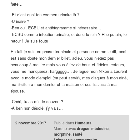
faite…
-Et c’est quoi ton examen urinaire là ?
-Urinaire ?
-Ben oui. ECBU et antibiogramme si nécessaire…
-ECBU comme infection urinaire, et donc le
rein
? Rho putain, le
retour ! Je suis foutu !
En fait je suis en phase terminale et personne ne me le dit, ceci
est sans doute mon dernier billet, adieu, vous n’étiez pas
beaucoup à me lire mais vous étiez de bons et fidèles lecteurs,
vous me manquerez, harggggg…. Je lègue mon Nikon à Laurent
avec le mode d’emploi (ça peut servir), mes disques à mon ainé,
ma
Switch
à mon dernier et la maison et ses
travaux
à ma
épouse.
-Chéri, tu as mis le couvert ?
-A ben non désolé, j’y vais…
2 novembre 2017
Publié dans
Humeurs
Marqué avec
drogue
,
médecine
,
morphine
,
santé
Laisser un commentaire