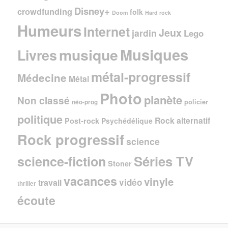
Disney+
crowdfunding
folk
Doom
Hard rock
Humeurs
Internet
Jeux
jardin
Lego
Musiques
musique
Livres
métal-progressif
Médecine
Métal
Photo
planète
Non classé
policier
néo-prog
politique
Rock alternatif
Post-rock
Psychédélique
Rock progressif
science
Séries TV
science-fiction
Stoner
vacances
vinyle
vidéo
travail
thriller
écoute