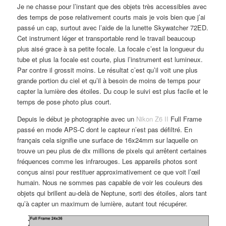
Je ne chasse pour l’instant que des objets très accessibles avec
des temps de pose relativement courts mais je vois bien que j’ai
passé un cap, surtout avec l’aide de la lunette Skywatcher 72ED.
Cet instrument léger et transportable rend le travail beaucoup
plus aisé grace à sa petite focale. La focale c’est la longueur du
tube et plus la focale est courte, plus l’instrument est lumineux.
Par contre il grossit moins. Le résultat c’est qu’il voit une plus
grande portion du ciel et qu’il à besoin de moins de temps pour
capter la lumière des étoiles. Du coup le suivi est plus facile et le
temps de pose photo plus court.
Depuis le début je photographie avec un
Nikon Z6 II
Full Frame
passé en mode APS-C dont le capteur n’est pas défiltré. En
français cela signifie une surface de 16x24mm sur laquelle on
trouve un peu plus de dix millions de pixels qui arrêtent certaines
fréquences comme les infrarouges. Les appareils photos sont
conçus ainsi pour restituer approximativement ce que voit l’œil
humain. Nous ne sommes pas capable de voir les couleurs des
objets qui brillent au-delà de Neptune, sorti des étoiles, alors tant
qu’à capter un maximum de lumière, autant tout récupérer.