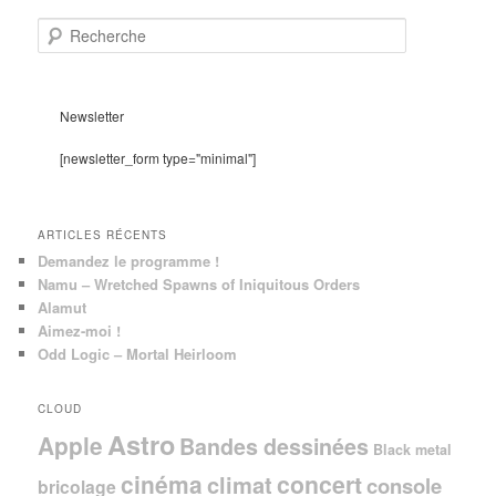
R
e
c
h
e
Newsletter
r
c
[newsletter_form type="minimal"]
h
e
ARTICLES RÉCENTS
Demandez le programme !
Namu – Wretched Spawns of Iniquitous Orders
Alamut
Aimez-moi !
Odd Logic – Mortal Heirloom
CLOUD
Astro
Apple
Bandes dessinées
Black metal
cinéma
concert
climat
console
bricolage