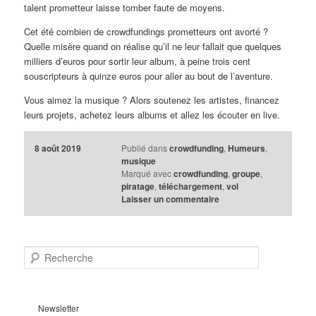
talent prometteur laisse tomber faute de moyens.
Cet été combien de crowdfundings prometteurs ont avorté ?
Quelle misère quand on réalise qu’il ne leur fallait que quelques
milliers d’euros pour sortir leur album, à peine trois cent
souscripteurs à quinze euros pour aller au bout de l’aventure.
Vous aimez la musique ? Alors soutenez les artistes, financez
leurs projets, achetez leurs albums et allez les écouter en live.
8 août 2019
Publié dans
crowdfunding
,
Humeurs
,
musique
Marqué avec
crowdfunding
,
groupe
,
piratage
,
téléchargement
,
vol
Laisser un commentaire
R
e
c
h
e
Newsletter