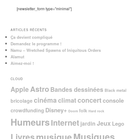
r
c
[newsletter_form type="minimal"]
h
e
ARTICLES RÉCENTS
Ça devient compliqué
Demandez le programme !
Namu – Wretched Spawns of Iniquitous Orders
Alamut
Aimez-moi !
CLOUD
Astro
Apple
Bandes dessinées
Black metal
cinéma
concert
climat
console
bricolage
Disney+
crowdfunding
folk
Doom
Hard rock
Humeurs
Internet
Jeux
jardin
Lego
Musiques
musique
Livres