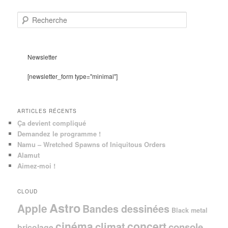
R
e
c
h
e
Newsletter
r
c
[newsletter_form type="minimal"]
h
e
ARTICLES RÉCENTS
Ça devient compliqué
Demandez le programme !
Namu – Wretched Spawns of Iniquitous Orders
Alamut
Aimez-moi !
CLOUD
Astro
Apple
Bandes dessinées
Black metal
cinéma
concert
climat
console
bricolage