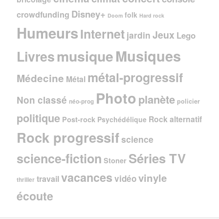
Disney+
crowdfunding
folk
Doom
Hard rock
Humeurs
Internet
Jeux
jardin
Lego
Musiques
musique
Livres
métal-progressif
Médecine
Métal
Photo
planète
Non classé
policier
néo-prog
politique
Rock alternatif
Post-rock
Psychédélique
Rock progressif
science
Séries TV
science-fiction
Stoner
vacances
vinyle
vidéo
travail
thriller
écoute