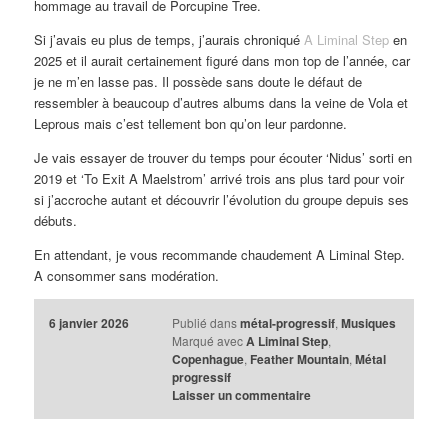
hommage au travail de Porcupine Tree.
Si j’avais eu plus de temps, j’aurais chroniqué
A Liminal Step
en
2025 et il aurait certainement figuré dans mon top de l’année, car
je ne m’en lasse pas. Il possède sans doute le défaut de
ressembler à beaucoup d’autres albums dans la veine de Vola et
Leprous mais c’est tellement bon qu’on leur pardonne.
Je vais essayer de trouver du temps pour écouter ‘Nidus’ sorti en
2019 et ‘To Exit A Maelstrom’ arrivé trois ans plus tard pour voir
si j’accroche autant et découvrir l’évolution du groupe depuis ses
débuts.
En attendant, je vous recommande chaudement A Liminal Step.
A consommer sans modération.
6 janvier 2026
Publié dans
métal-progressif
,
Musiques
Marqué avec
A Liminal Step
,
Copenhague
,
Feather Mountain
,
Métal
progressif
Laisser un commentaire