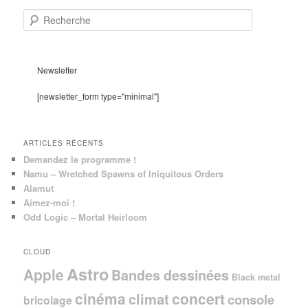
R
e
c
h
e
Newsletter
r
c
[newsletter_form type="minimal"]
h
e
ARTICLES RÉCENTS
Demandez le programme !
Namu – Wretched Spawns of Iniquitous Orders
Alamut
Aimez-moi !
Odd Logic – Mortal Heirloom
CLOUD
Astro
Apple
Bandes dessinées
Black metal
cinéma
concert
climat
console
bricolage