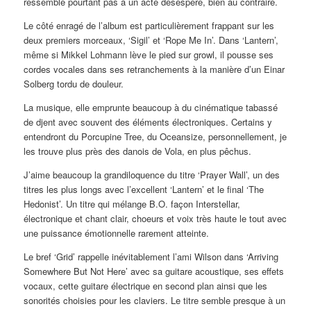
ressemble pourtant pas à un acte désespéré, bien au contraire.
Le côté enragé de l’album est particulièrement frappant sur les
deux premiers morceaux, ‘Sigil’ et ‘Rope Me In’. Dans ‘Lantern’,
même si Mikkel Lohmann lève le pied sur growl, il pousse ses
cordes vocales dans ses retranchements à la manière d’un Einar
Solberg tordu de douleur.
La musique, elle emprunte beaucoup à du cinématique tabassé
de djent avec souvent des éléments électroniques. Certains y
entendront du Porcupine Tree, du Oceansize, personnellement, je
les trouve plus près des danois de Vola, en plus pêchus.
J’aime beaucoup la grandiloquence du titre ‘Prayer Wall’, un des
titres les plus longs avec l’excellent ‘Lantern’ et le final ‘The
Hedonist’. Un titre qui mélange B.O. façon Interstellar,
électronique et chant clair, choeurs et voix très haute le tout avec
une puissance émotionnelle rarement atteinte.
Le bref ‘Grid’ rappelle inévitablement l’ami Wilson dans ‘Arriving
Somewhere But Not Here’ avec sa guitare acoustique, ses effets
vocaux, cette guitare électrique en second plan ainsi que les
sonorités choisies pour les claviers. Le titre semble presque à un