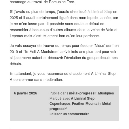
hommage au travail de Porcupine Tree.
Si j’avais eu plus de temps, j’aurais chroniqué
A Liminal Step
en
2025 et il aurait certainement figuré dans mon top de l’année, car
je ne m’en lasse pas. Il possède sans doute le défaut de
ressembler à beaucoup d’autres albums dans la veine de Vola et
Leprous mais c’est tellement bon qu’on leur pardonne.
Je vais essayer de trouver du temps pour écouter ‘Nidus’ sorti en
2019 et ‘To Exit A Maelstrom’ arrivé trois ans plus tard pour voir
si j’accroche autant et découvrir l’évolution du groupe depuis ses
débuts.
En attendant, je vous recommande chaudement A Liminal Step.
A consommer sans modération.
6 janvier 2026
Publié dans
métal-progressif
,
Musiques
Marqué avec
A Liminal Step
,
Copenhague
,
Feather Mountain
,
Métal
progressif
Laisser un commentaire