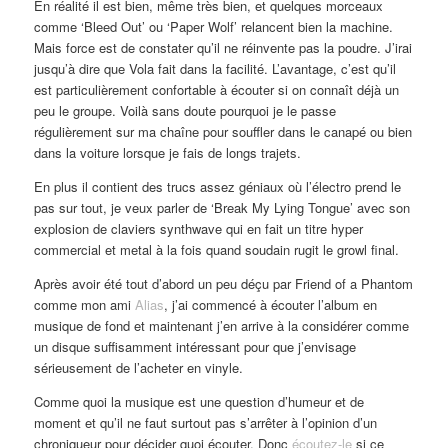
En réalité il est bien, même très bien, et quelques morceaux
comme ‘Bleed Out’ ou ‘Paper Wolf’ relancent bien la machine.
Mais force est de constater qu’il ne réinvente pas la poudre. J’irai
jusqu’à dire que Vola fait dans la facilité. L’avantage, c’est qu’il
est particulièrement confortable à écouter si on connaît déjà un
peu le groupe. Voilà sans doute pourquoi je le passe
régulièrement sur ma chaîne pour souffler dans le canapé ou bien
dans la voiture lorsque je fais de longs trajets.
En plus il contient des trucs assez géniaux où l’électro prend le
pas sur tout, je veux parler de ‘Break My Lying Tongue’ avec son
explosion de claviers synthwave qui en fait un titre hyper
commercial et metal à la fois quand soudain rugit le growl final.
Après avoir été tout d’abord un peu déçu par Friend of a Phantom
comme mon ami
Alias
, j’ai commencé à écouter l’album en
musique de fond et maintenant j’en arrive à la considérer comme
un disque suffisamment intéressant pour que j’envisage
sérieusement de l’acheter en vinyle.
Comme quoi la musique est une question d’humeur et de
moment et qu’il ne faut surtout pas s’arrêter à l’opinion d’un
chroniqueur pour décider quoi écouter. Donc
écoutez-le
si ce