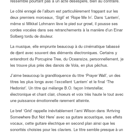
ressemble pourtant pas à un acte désespéré, bien au contraire.
Le côté enragé de l’album est particulièrement frappant sur les
deux premiers morceaux, ‘Sigil’ et ‘Rope Me In’. Dans ‘Lantern’,
même si Mikkel Lohmann lève le pied sur growl, il pousse ses
cordes vocales dans ses retranchements à la manière d’un Einar
Solberg tordu de douleur.
La musique, elle emprunte beaucoup à du cinématique tabassé
de djent avec souvent des éléments électroniques. Certains y
entendront du Porcupine Tree, du Oceansize, personnellement, je
les trouve plus près des danois de Vola, en plus pêchus.
J’aime beaucoup la grandiloquence du titre ‘Prayer Wall’, un des
titres les plus longs avec l’excellent ‘Lantern’ et le final ‘The
Hedonist’. Un titre qui mélange B.O. façon Interstellar,
électronique et chant clair, choeurs et voix très haute le tout avec
une puissance émotionnelle rarement atteinte.
Le bref ‘Grid’ rappelle inévitablement l’ami Wilson dans ‘Arriving
Somewhere But Not Here’ avec sa guitare acoustique, ses effets
vocaux, cette guitare électrique en second plan ainsi que les
sonorités choisies pour les claviers. Le titre semble presque à un