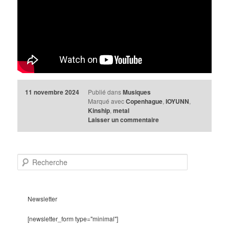
11 novembre 2024
Publié dans
Musiques
Marqué avec
Copenhague
,
IOYUNN
,
Kinship
,
metal
Laisser un commentaire
R
e
c
h
e
Newsletter
r
c
[newsletter_form type="minimal"]
h