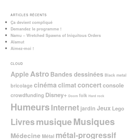
e
ARTICLES RÉCENTS
Ça devient compliqué
Demandez le programme !
Namu – Wretched Spawns of Iniquitous Orders
Alamut
Aimez-moi !
CLOUD
Astro
Apple
Bandes dessinées
Black metal
cinéma
concert
climat
console
bricolage
Disney+
crowdfunding
folk
Doom
Hard rock
Humeurs
Internet
Jeux
jardin
Lego
Musiques
musique
Livres
métal-progressif
Médecine
Métal