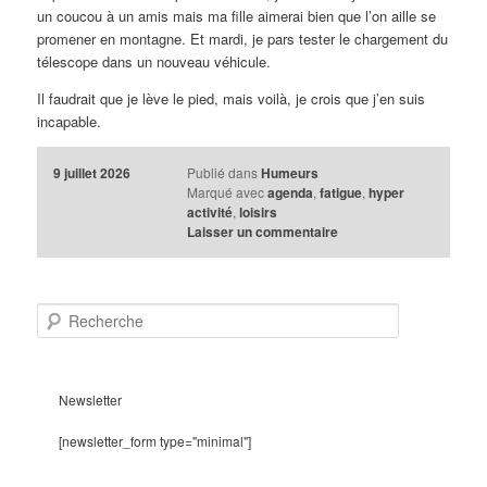
un coucou à un amis mais ma fille aimerai bien que l’on aille se
promener en montagne. Et mardi, je pars tester le chargement du
télescope dans un nouveau véhicule.
Il faudrait que je lève le pied, mais voilà, je crois que j’en suis
incapable.
9 juillet 2026
Publié dans
Humeurs
Marqué avec
agenda
,
fatigue
,
hyper
activité
,
loisirs
Laisser un commentaire
R
e
c
h
e
Newsletter
r
c
[newsletter_form type="minimal"]
h
e