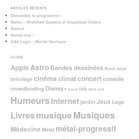
ARTICLES RÉCENTS
Demandez le programme !
Namu – Wretched Spawns of Iniquitous Orders
Alamut
Aimez-moi !
Odd Logic – Mortal Heirloom
CLOUD
Astro
Apple
Bandes dessinées
Black metal
cinéma
concert
climat
console
bricolage
Disney+
crowdfunding
folk
Doom
Hard rock
Humeurs
Internet
Jeux
jardin
Lego
Musiques
musique
Livres
métal-progressif
Médecine
Métal