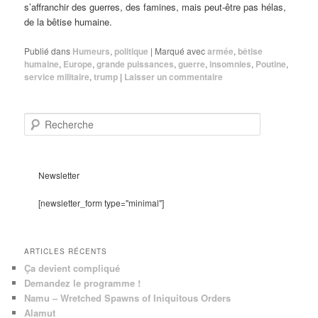
s’affranchir des guerres, des famines, mais peut-être pas hélas,
de la bêtise humaine.
Publié dans
Humeurs
,
politique
|
Marqué avec
armée
,
bêtise
humaine
,
Europe
,
grande puissances
,
guerre
,
insomnies
,
Poutine
,
service militaire
,
trump
|
Laisser un commentaire
R
e
c
h
e
Newsletter
r
c
[newsletter_form type="minimal"]
h
e
ARTICLES RÉCENTS
Ça devient compliqué
Demandez le programme !
Namu – Wretched Spawns of Iniquitous Orders
Alamut