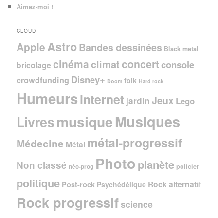
Aimez-moi !
CLOUD
Astro
Apple
Bandes dessinées
Black metal
cinéma
concert
climat
console
bricolage
Disney+
crowdfunding
folk
Doom
Hard rock
Humeurs
Internet
Jeux
jardin
Lego
Musiques
musique
Livres
métal-progressif
Médecine
Métal
Photo
planète
Non classé
policier
néo-prog
politique
Rock alternatif
Post-rock
Psychédélique
Rock progressif
science