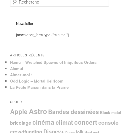
e
c
h
e
Newsletter
r
c
[newsletter_form type="minimal"]
h
e
ARTICLES RÉCENTS
Namu – Wretched Spawns of Iniquitous Orders
Alamut
Aimez-moi !
Odd Logic – Mortal Heirloom
La Petite Maison dans la Prairie
CLOUD
Astro
Apple
Bandes dessinées
Black metal
cinéma
concert
climat
console
bricolage
Disney+
crowdfunding
folk
Doom
Hard rock