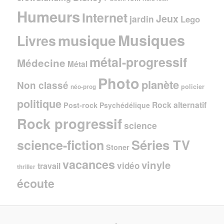
Humeurs
Internet
Jeux
jardin
Lego
Musiques
musique
Livres
métal-progressif
Médecine
Métal
Photo
planète
Non classé
policier
néo-prog
politique
Rock alternatif
Post-rock
Psychédélique
Rock progressif
science
Séries TV
science-fiction
Stoner
vacances
vinyle
vidéo
travail
thriller
écoute