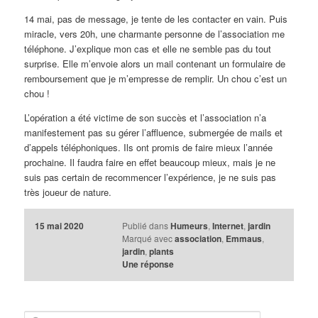
14 mai, pas de message, je tente de les contacter en vain. Puis
miracle, vers 20h, une charmante personne de l’association me
téléphone. J’explique mon cas et elle ne semble pas du tout
surprise. Elle m’envoie alors un mail contenant un formulaire de
remboursement que je m’empresse de remplir. Un chou c’est un
chou !
L’opération a été victime de son succès et l’association n’a
manifestement pas su gérer l’affluence, submergée de mails et
d’appels téléphoniques. Ils ont promis de faire mieux l’année
prochaine. Il faudra faire en effet beaucoup mieux, mais je ne
suis pas certain de recommencer l’expérience, je ne suis pas
très joueur de nature.
15 mai 2020
Publié dans
Humeurs
,
Internet
,
jardin
Marqué avec
association
,
Emmaus
,
jardin
,
plants
Une
réponse
R