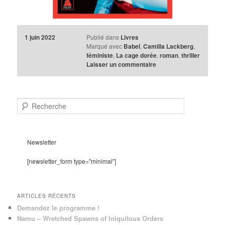
1 juin 2022
Publié dans
Livres
Marqué avec
Babel
,
Camilla Lackberg
,
féministe
,
La cage dorée
,
roman
,
thriller
Laisser un commentaire
R
e
c
h
e
Newsletter
r
c
[newsletter_form type="minimal"]
h
e
ARTICLES RÉCENTS
Demandez le programme !
Namu – Wretched Spawns of Iniquitous Orders