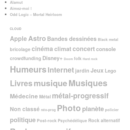
Alamut
Aimez-moi !
Odd Logic – Mortal Heirloom
CLOUD
Astro
Apple
Bandes dessinées
Black metal
cinéma
concert
climat
console
bricolage
Disney+
crowdfunding
folk
Doom
Hard rock
Humeurs
Internet
Jeux
jardin
Lego
Musiques
musique
Livres
métal-progressif
Médecine
Métal
Photo
planète
Non classé
policier
néo-prog
politique
Rock alternatif
Post-rock
Psychédélique