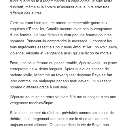
Alors quand on m’a recommandé La cage dorée, je suis resté
dubitatif, même si la libraire m’assurait que le livre était très
différent des autres.
C’est pourtant bien vrai, ce roman ne ressemble guère aux
enquêtes d’Erica. Ici, Camilla raconte avec brio la vengeance
d’une femme. Un livre féministe écrit par une femme pour les
hommes. Puissent-ils comprendre le message. Il contient les
tous ingrédients essentiels pour nous émoustiller : pouvoir, sexe,
violence, réussite et vengeance ainsi qu’une leçon de morale.
Faye, une belle femme au passé trouble, épouse Jack, un jeune
entrepreneur aux dents longues. Après quelques années de
parfaite idylle, la femme au foyer qu’est devenue Faye se fait
jeter comme une malpropre par son mari devenu un puissant
homme d’affaires grace à son aide.
L’épouse soumise se retrouve alors à la rue et conçoit alors une
vengeance machiavélique.
Si le cheminement du récit est prévisible comme les coups de
théâtre, il est largement compensé par le style de l’auteure
toujours aussi efficace. On plonge dans la vie de Faye, son