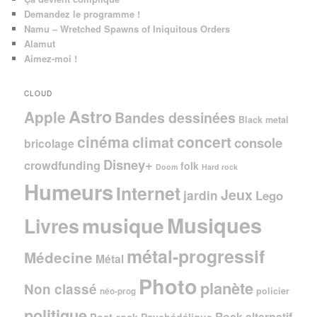
Demandez le programme !
Namu – Wretched Spawns of Iniquitous Orders
Alamut
Aimez-moi !
CLOUD
Astro
Apple
Bandes dessinées
Black metal
cinéma
concert
climat
console
bricolage
Disney+
crowdfunding
folk
Doom
Hard rock
Humeurs
Internet
Jeux
jardin
Lego
Musiques
musique
Livres
métal-progressif
Médecine
Métal
Photo
planète
Non classé
policier
néo-prog
politique
Rock alternatif