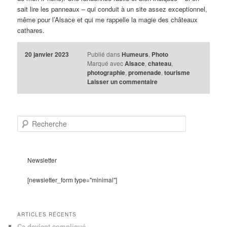
sait lire les panneaux – qui conduit à un site assez exceptionnel,
même pour l’Alsace et qui me rappelle la magie des châteaux
cathares.
20 janvier 2023
Publié dans
Humeurs
,
Photo
Marqué avec
Alsace
,
chateau
,
photographie
,
promenade
,
tourisme
Laisser un commentaire
R
e
c
h
e
Newsletter
r
c
[newsletter_form type="minimal"]
h
e
ARTICLES RÉCENTS
Ça devient compliqué