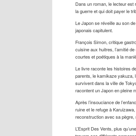
Dans un roman, le lecteur est 
la guerre et qui doit payer le tr
Le Japon se réveille au son de 
japonais capitulent.
François Simon, critique gastr
cuisine aux huitres, l’amitié 
courtes et poétiques à la maniè
Le livre raconte les histoire
parents, le kamikaze yakuza, l
survivent dans la ville de Tok
racontent un Japon en pleine m
Après l’insouciance de l’enfanc
ruine et le refuge à Karuizawa,
reconstruction avec sa pègre, se
L’Esprit Des Vents, plus qu’une
travers ses différents personn