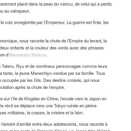
rarement placé dans la peau du vaincu, de celui qui a perdu
ibu au vainqueur.
la voix enregistrée par l’Empereur. La guerre est finie, les
onomique, nous raconte la chute de l’Empire du levant, la
de deux enfants et la couleur des vents avec des phrases
re d’
Alessandro Baricco
.
s de Tateru, Ryu et de nombreux personnages comme leurs
a tante, la jeune Manechiyo vendue par sa famille. Tous
yo occupée par les GIs. Des destins croisés, qui nous
utation après la chute de l’empire.
e sur l’île de Kingdao en Chine, l’exode vers le Japon en
 le récit se déplace vers une Tokyo ruinée en pleine
s militaires, la crasse, la misère et la faim.
 histoire d’amitié entre deux adolescents, nous raconte à
ages et les mots de François Simon, un Japon très éloigné