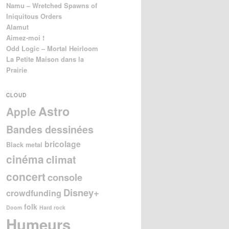
Namu – Wretched Spawns of
Iniquitous Orders
Alamut
Aimez-moi !
Odd Logic – Mortal Heirloom
La Petite Maison dans la
Prairie
CLOUD
Astro
Apple
Bandes dessinées
bricolage
Black metal
cinéma
climat
concert
console
Disney+
crowdfunding
folk
Doom
Hard rock
Humeurs