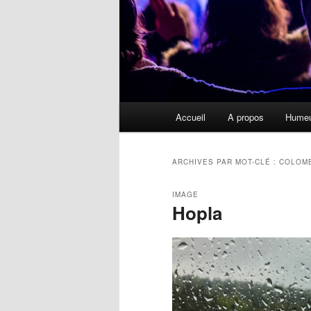
Menu
Accueil
A propos
Hume
principal
ARCHIVES PAR MOT-CLÉ :
COLOM
IMAGE
Hopla