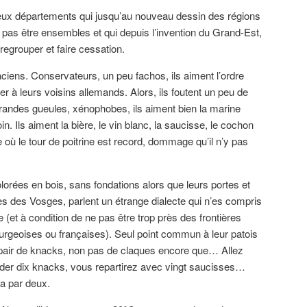
deux départements qui jusqu’au nouveau dessin des régions
t pas être ensembles et qui depuis l’invention du Grand-Est,
regrouper et faire cessation.
aciens. Conservateurs, un peu fachos, ils aiment l’ordre
r à leurs voisins allemands. Alors, ils foutent un peu de
randes gueules, xénophobes, ils aiment bien la marine
oin. Ils aiment la bière, le vin blanc, la saucisse, le cochon
 où le tour de poitrine est record, dommage qu’il n’y pas
lorées en bois, sans fondations alors que leurs portes et
s des Vosges, parlent un étrange dialecte qui n’es compris
e (et à condition de ne pas être trop près des frontières
rgeoises ou françaises). Seul point commun à leur patois
a pair de knacks, non pas de claques encore que… Allez
er dix knacks, vous repartirez avec vingt saucisses…
a par deux.