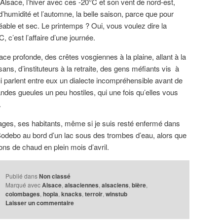
n Alsace, l’hiver avec ces -20°C et son vent de nord-est,
’humidité et l’automne, la belle saison, parce que pour
éable et sec. Le printemps ? Oui, vous voulez dire la
, c’est l’affaire d’une journée.
sace profonde, des crêtes vosgiennes à la plaine, allant à la
ans, d’instituteurs à la retraite, des gens méfiants vis à
qui parlent entre eux un dialecte incompréhensible avant de
ndes gueules un peu hostiles, qui une fois qu’elles vous
.
ages, ses habitants, même si je suis resté enfermé dans
debo au bord d’un lac sous des trombes d’eau, alors que
ns de chaud en plein mois d’avril.
Publié dans
Non classé
Marqué avec
Alsace
,
alsaciennes
,
alsaciens
,
bière
,
colombages
,
hopla
,
knacks
,
terroir
,
winstub
Laisser un commentaire