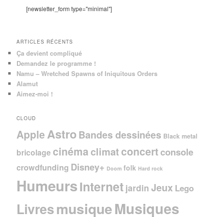
c
[newsletter_form type="minimal"]
h
e
ARTICLES RÉCENTS
Ça devient compliqué
Demandez le programme !
Namu – Wretched Spawns of Iniquitous Orders
Alamut
Aimez-moi !
CLOUD
Astro
Apple
Bandes dessinées
Black metal
cinéma
concert
climat
console
bricolage
Disney+
crowdfunding
folk
Doom
Hard rock
Humeurs
Internet
Jeux
jardin
Lego
Musiques
musique
Livres