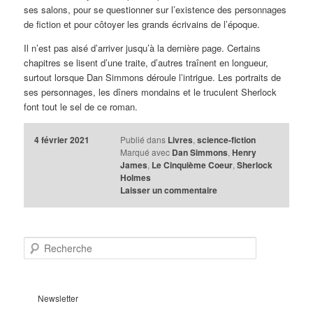
ses salons, pour se questionner sur l’existence des personnages
de fiction et pour côtoyer les grands écrivains de l’époque.
Il n’est pas aisé d’arriver jusqu’à la dernière page. Certains
chapitres se lisent d’une traite, d’autres traînent en longueur,
surtout lorsque Dan Simmons déroule l’intrigue. Les portraits de
ses personnages, les dîners mondains et le truculent Sherlock
font tout le sel de ce roman.
4 février 2021
Publié dans
Livres
,
science-fiction
Marqué avec
Dan Simmons
,
Henry
James
,
Le Cinquième Coeur
,
Sherlock
Holmes
Laisser un commentaire
R
e
c
h
e
Newsletter
r