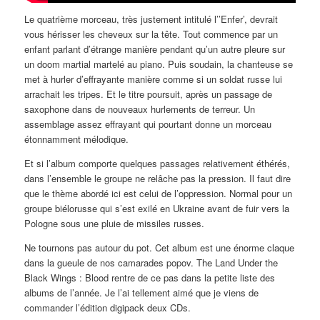
Le quatrième morceau, très justement intitulé l’’Enfer’, devrait
vous hérisser les cheveux sur la tête. Tout commence par un
enfant parlant d’étrange manière pendant qu’un autre pleure sur
un doom martial martelé au piano. Puis soudain, la chanteuse se
met à hurler d’effrayante manière comme si un soldat russe lui
arrachait les tripes. Et le titre poursuit, après un passage de
saxophone dans de nouveaux hurlements de terreur. Un
assemblage assez effrayant qui pourtant donne un morceau
étonnamment mélodique.
Et si l’album comporte quelques passages relativement éthérés,
dans l’ensemble le groupe ne relâche pas la pression. Il faut dire
que le thème abordé ici est celui de l’oppression. Normal pour un
groupe biélorusse qui s’est exilé en Ukraine avant de fuir vers la
Pologne sous une pluie de missiles russes.
Ne tournons pas autour du pot. Cet album est une énorme claque
dans la gueule de nos camarades popov. The Land Under the
Black Wings : Blood rentre de ce pas dans la petite liste des
albums de l’année. Je l’ai tellement aimé que je viens de
commander l’édition digipack deux CDs.