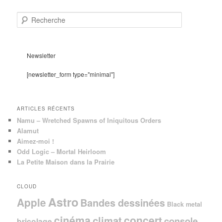
R
e
c
h
e
Newsletter
r
c
[newsletter_form type="minimal"]
h
e
ARTICLES RÉCENTS
Namu – Wretched Spawns of Iniquitous Orders
Alamut
Aimez-moi !
Odd Logic – Mortal Heirloom
La Petite Maison dans la Prairie
CLOUD
Astro
Apple
Bandes dessinées
Black metal
cinéma
concert
climat
console
bricolage