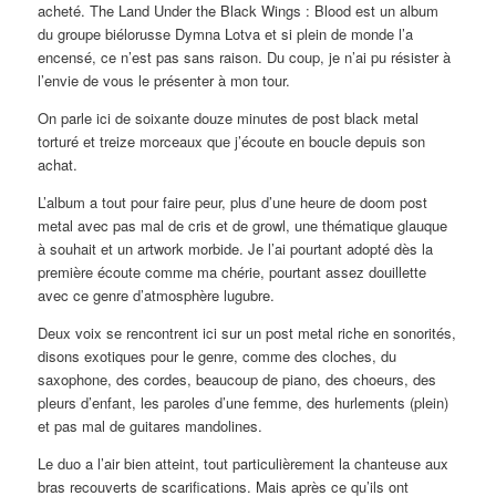
acheté. The Land Under the Black Wings : Blood est un album
du groupe biélorusse Dymna Lotva et si plein de monde l’a
encensé, ce n’est pas sans raison. Du coup, je n’ai pu résister à
l’envie de vous le présenter à mon tour.
On parle ici de soixante douze minutes de post black metal
torturé et treize morceaux que j’écoute en boucle depuis son
achat.
L’album a tout pour faire peur, plus d’une heure de doom post
metal avec pas mal de cris et de growl, une thématique glauque
à souhait et un artwork morbide. Je l’ai pourtant adopté dès la
première écoute comme ma chérie, pourtant assez douillette
avec ce genre d’atmosphère lugubre.
Deux voix se rencontrent ici sur un post metal riche en sonorités,
disons exotiques pour le genre, comme des cloches, du
saxophone, des cordes, beaucoup de piano, des choeurs, des
pleurs d’enfant, les paroles d’une femme, des hurlements (plein)
et pas mal de guitares mandolines.
Le duo a l’air bien atteint, tout particulièrement la chanteuse aux
bras recouverts de scarifications. Mais après ce qu’ils ont