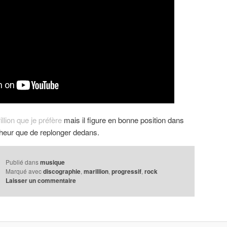
llion que je préfère
mais il figure en bonne position dans
nheur que de replonger dedans.
Publié dans
musique
Marqué avec
discographie
,
marillion
,
progressif
,
rock
Laisser un commentaire