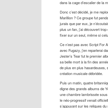
dans la cage d’escalier de la m
Donc c’est décidé, je me replo
Marillion ? Ce groupe fut pend
jurais que par eux, je n’écoutai
plus un fan, j’ai découvert tro
fixer sur un seul, même si cel
Ce n’est pas avec Script For A 
avec Fugazy, j’en reparlerai d
Jester’s Tear fut le premier a
sa belle mort à la fin des anné
de plus en plus hasardeuses, s
création musicale débridée.
Puis un matin, quatre britanniq
digne des grands albums de Ye
une chambre lambrissée sous 
le néo-progressif venait offici
s’appuyant sur les reliques du 