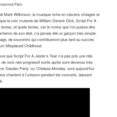
n nommé Fish.
né Mark Wilkinson, la musique riche en claviers vintages et
que la voix mutante de William Dereck Dick, Script For A
 textes, et quels textes, car le moins que l’on puisse dire
ûcheron de son état, n’a jamais été un garçon très simple.
rage, de souvenirs qui contribueront plus tard au succès
lbum Misplaced Childhood.
uve que Script For A Jester’s Tear n’a pas pris une ride
de rock néo-progressif sortis après sont devenus très
me ‘Garden Party’ ou ‘Chelsea Monday’ sont aujourd’hui
ns chantent à l’unisson pendant les concerts, laissant
é.