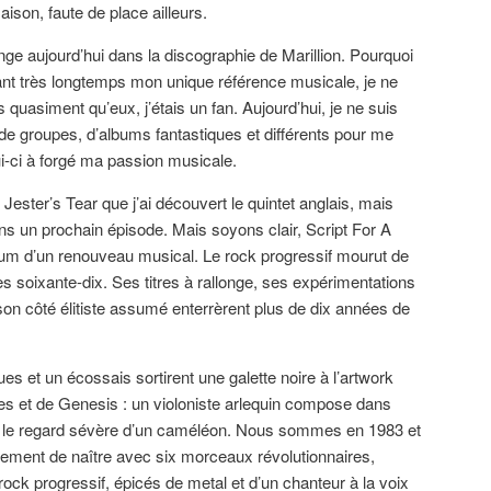
aison, faute de place ailleurs.
nge aujourd’hui dans la discographie de Marillion. Pourquoi
ant très longtemps mon unique référence musicale, je ne
s quasiment qu’eux, j’étais un fan. Aujourd’hui, je ne suis
p de groupes, d’albums fantastiques et différents pour me
ui-ci à forgé ma passion musicale.
Jester’s Tear que j’ai découvert le quintet anglais, mais
ans un prochain épisode. Mais soyons clair, Script For A
lbum d’un renouveau musical. Le rock progressif mourut de
es soixante-dix. Ses titres à rallonge, ses expérimentations
on côté élitiste assumé enterrèrent plus de dix années de
ues et un écossais sortirent une galette noire à l’artwork
s et de Genesis : un violoniste arlequin compose dans
le regard sévère d’un caméléon. Nous sommes en 1983 et
ellement de naître avec six morceaux révolutionnaires,
rock progressif, épicés de metal et d’un chanteur à la voix