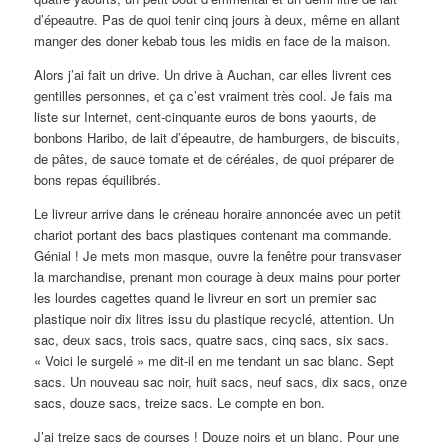
d’épeautre. Pas de quoi tenir cinq jours à deux, même en allant
manger des doner kebab tous les midis en face de la maison.
Alors j’ai fait un drive. Un drive à Auchan, car elles livrent ces
gentilles personnes, et ça c’est vraiment très cool. Je fais ma
liste sur Internet, cent-cinquante euros de bons yaourts, de
bonbons Haribo, de lait d’épeautre, de hamburgers, de biscuits,
de pâtes, de sauce tomate et de céréales, de quoi préparer de
bons repas équilibrés.
Le livreur arrive dans le créneau horaire annoncée avec un petit
chariot portant des bacs plastiques contenant ma commande.
Génial ! Je mets mon masque, ouvre la fenêtre pour transvaser
la marchandise, prenant mon courage à deux mains pour porter
les lourdes cagettes quand le livreur en sort un premier sac
plastique noir dix litres issu du plastique recyclé, attention. Un
sac, deux sacs, trois sacs, quatre sacs, cinq sacs, six sacs.
« Voici le surgelé » me dit-il en me tendant un sac blanc. Sept
sacs. Un nouveau sac noir, huit sacs, neuf sacs, dix sacs, onze
sacs, douze sacs, treize sacs. Le compte en bon.
J’ai treize sacs de courses ! Douze noirs et un blanc. Pour une