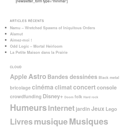
[newsletter_form type="minimal"]
h
e
ARTICLES RÉCENTS
Namu – Wretched Spawns of Iniquitous Orders
Alamut
Aimez-moi !
Odd Logic – Mortal Heirloom
La Petite Maison dans la Prairie
CLOUD
Astro
Apple
Bandes dessinées
Black metal
cinéma
concert
climat
console
bricolage
Disney+
crowdfunding
folk
Doom
Hard rock
Humeurs
Internet
Jeux
jardin
Lego
Musiques
musique
Livres