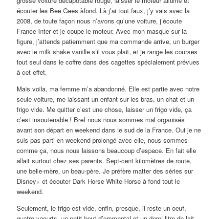
grosse voiture décapotable rouge, laisser le moteur allumé et
écouter les Bee Gees àfond. Là j’ai tout faux, j’y vais avec la
2008, de toute façon nous n’avons qu’une voiture, j’écoute
France Inter et je coupe le moteur. Avec mon masque sur la
figure, j’attends patiemment que ma commande arrive, un burger
avec le milk shake vanille s’il vous plait, et je range les courses
tout seul dans le coffre dans des cagettes spécialement prévues
à cet effet.
Mais voila, ma femme m’a abandonné. Elle est partie avec notre
seule voiture, me laissant un enfant sur les bras, un chat et un
frigo vide. Me quitter c’est une chose, laisser un frigo vide, ça
c’est insoutenable ! Bref nous nous sommes mal organisés
avant son départ en weekend dans le sud de la France. Oui je ne
suis pas parti en weekend prolongé avec elle, nous sommes
comme ça, nous nous laissons beaucoup d’espace. En fait elle
allait surtout chez ses parents. Sept-cent kilomètres de route,
une belle-mère, un beau-père. Je préfère matter des séries sur
Disney+ et écouter Dark Horse White Horse à fond tout le
weekend.
Seulement, le frigo est vide, enfin, presque, il reste un oeuf,
quatre yaourts, un petit bout d’emmental et un demi litre de lait