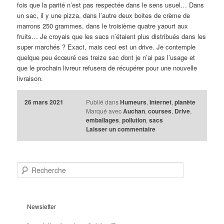
fois que la parité n’est pas respectée dans le sens usuel… Dans
un sac, il y une pizza, dans l’autre deux boites de crème de
marrons 250 grammes, dans le troisième quatre yaourt aux
fruits… Je croyais que les sacs n’étaient plus distribués dans les
super marchés ? Exact, mais ceci est un drive. Je contemple
quelque peu écœuré ces treize sac dont je n’ai pas l’usage et
que le prochain livreur refusera de récupérer pour une nouvelle
livraison.
26 mars 2021
Publié dans
Humeurs
,
Internet
,
planète
Marqué avec
Auchan
,
courses
,
Drive
,
emballages
,
pollution
,
sacs
Laisser un commentaire
R
e
c
h
e
Newsletter
r
c