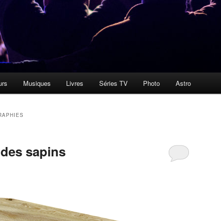
urs
Musiques
Livres
Séries TV
Photo
Astro
RAPHIES
des sapins