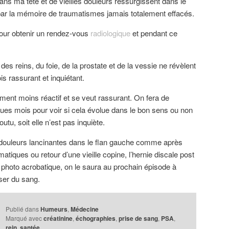
ns ma tête et de vieilles douleurs ressurgissent dans le
par la mémoire de traumatismes jamais totalement effacés.
 pour obtenir un rendez-vous
radiologique
et pendant ce
s reins, du foie, de la prostate et de la vessie ne révèlent
ois rassurant et inquiétant.
ement moins réactif et se veut rassurant. On fera de
ues mois pour voir si cela évolue dans le bon sens ou non
outu, soit elle n’est pas inquiète.
des douleurs lancinantes dans le flan gauche comme après
tiques ou retour d’une vieille copine, l’hernie discale post
photo acrobatique, on le saura au prochain épisode à
ser du sang.
Publié dans
Humeurs
,
Médecine
Marqué avec
créatinine
,
échographies
,
prise de sang
,
PSA
,
rein
,
santée