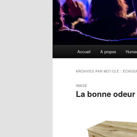
Menu
Accueil
A propos
Hume
principal
ARCHIVES PAR MOT-CLÉ :
ÉCHOG
IMAGE
La bonne odeur 