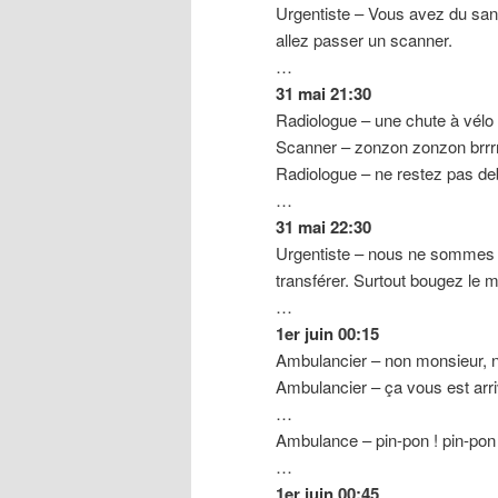
Urgentiste – Vous avez du sang
allez passer un scanner.
…
31 mai 21:30
Radiologue – une chute à vélo
Scanner – zonzon zonzon brrrr
Radiologue – ne restez pas de
…
31 mai 22:30
Urgentiste – nous ne sommes p
transférer. Surtout bougez le m
…
1er juin 00:15
Ambulancier – non monsieur, n
Ambulancier – ça vous est ar
…
Ambulance – pin-pon ! pin-pon 
…
1er juin 00:45