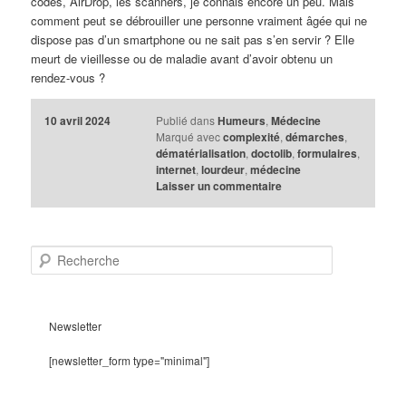
codes, AirDrop, les scanners, je connais encore un peu. Mais
comment peut se débrouiller une personne vraiment âgée qui ne
dispose pas d’un smartphone ou ne sait pas s’en servir ? Elle
meurt de vieillesse ou de maladie avant d’avoir obtenu un
rendez-vous ?
10 avril 2024
Publié dans
Humeurs
,
Médecine
Marqué avec
complexité
,
démarches
,
dématérialisation
,
doctolib
,
formulaires
,
internet
,
lourdeur
,
médecine
Laisser un commentaire
R
e
c
h
e
Newsletter
r
c
[newsletter_form type="minimal"]
h
e