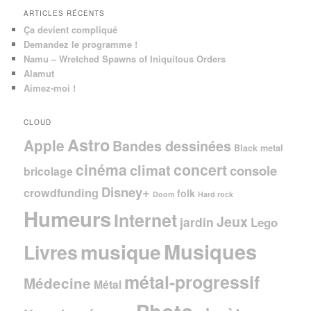
ARTICLES RÉCENTS
Ça devient compliqué
Demandez le programme !
Namu – Wretched Spawns of Iniquitous Orders
Alamut
Aimez-moi !
CLOUD
Astro
Apple
Bandes dessinées
Black metal
cinéma
concert
climat
console
bricolage
Disney+
crowdfunding
folk
Doom
Hard rock
Humeurs
Internet
Jeux
jardin
Lego
Musiques
musique
Livres
métal-progressif
Médecine
Métal