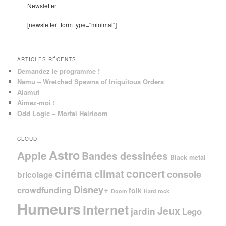
e
Newsletter
r
c
[newsletter_form type="minimal"]
h
e
ARTICLES RÉCENTS
Demandez le programme !
Namu – Wretched Spawns of Iniquitous Orders
Alamut
Aimez-moi !
Odd Logic – Mortal Heirloom
CLOUD
Astro
Apple
Bandes dessinées
Black metal
cinéma
concert
climat
console
bricolage
Disney+
crowdfunding
folk
Doom
Hard rock
Humeurs
Internet
Jeux
jardin
Lego