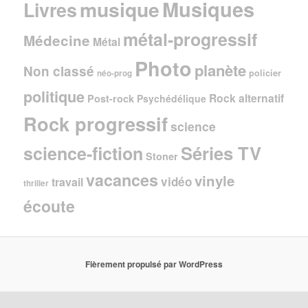
Musiques
musique
Livres
métal-progressif
Médecine
Métal
Photo
planète
Non classé
policier
néo-prog
politique
Rock alternatif
Post-rock
Psychédélique
Rock progressif
science
Séries TV
science-fiction
Stoner
vacances
vinyle
vidéo
travail
thriller
écoute
Fièrement propulsé par WordPress