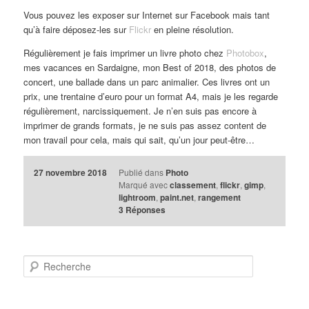
Vous pouvez les exposer sur Internet sur Facebook mais tant
qu’à faire déposez-les sur
Flickr
en pleine résolution.
Régulièrement je fais imprimer un livre photo chez
Photobox
,
mes vacances en Sardaigne, mon Best of 2018, des photos de
concert, une ballade dans un parc animalier. Ces livres ont un
prix, une trentaine d’euro pour un format A4, mais je les regarde
régulièrement, narcissiquement. Je n’en suis pas encore à
imprimer de grands formats, je ne suis pas assez content de
mon travail pour cela, mais qui sait, qu’un jour peut-être…
27 novembre 2018
Publié dans
Photo
Marqué avec
classement
,
flickr
,
gimp
,
lightroom
,
paint.net
,
rangement
3
Réponses
R
e
c
h