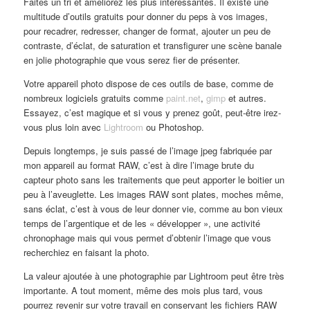
Faites un tri et améliorez les plus intéressantes. Il existe une
multitude d’outils gratuits pour donner du peps à vos images,
pour recadrer, redresser, changer de format, ajouter un peu de
contraste, d’éclat, de saturation et transfigurer une scène banale
en jolie photographie que vous serez fier de présenter.
Votre appareil photo dispose de ces outils de base, comme de
nombreux logiciels gratuits comme
paint.net
,
gimp
et autres.
Essayez, c’est magique et si vous y prenez goût, peut-être irez-
vous plus loin avec
Lightroom
ou Photoshop.
Depuis longtemps, je suis passé de l’image jpeg fabriquée par
mon appareil au format RAW, c’est à dire l’image brute du
capteur photo sans les traitements que peut apporter le boitier un
peu à l’aveuglette. Les images RAW sont plates, moches même,
sans éclat, c’est à vous de leur donner vie, comme au bon vieux
temps de l’argentique et de les « développer », une activité
chronophage mais qui vous permet d’obtenir l’image que vous
recherchiez en faisant la photo.
La valeur ajoutée à une photographie par Lightroom peut être très
importante. A tout moment, même des mois plus tard, vous
pourrez revenir sur votre travail en conservant les fichiers RAW