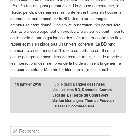
très très fort en quasi permanence. Un groupe de personne, la
Horde, pendant des années, remonte le vent, pour en trouver la
source. J’ai commencé par la BD. Une mise ne images
ambitieuse étant donné l’univers et la narration très particulière.
Damasio a développé tout un vocabulaire autour du vent, inventé
cette horde et son organisation destinée à lutter contre son flux
rageur et mis en place tout un univers cohérent. La BD rend
étonnant bien ce monde et l’histoire de cette horde. Il ne se
passe pas grand chose dans ce premier tome, mais le monde et
les interactions des membres de la horde suffisent largement à
occuper la lecture. Mon aîné a bien choisi, je lirai la suite.
10 janvier 2018
Publié dans
Bandes dessinées
Marqué avec
BD
,
Damasio
,
Gaston
Lagaffe
,
La Horde du Contrevent
,
Marion Montaigne
,
Thomas Pesquet
Laisser un commentaire
R
e