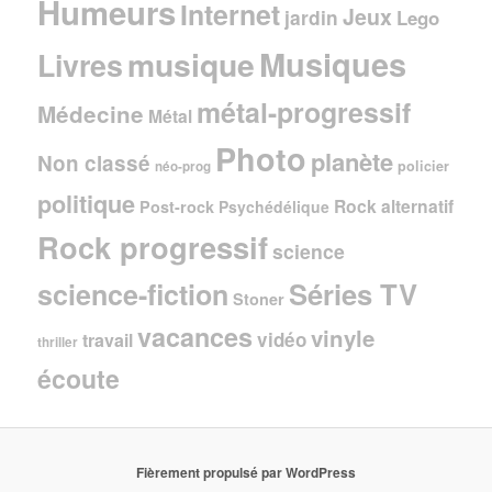
Humeurs
Internet
Jeux
jardin
Lego
Musiques
musique
Livres
métal-progressif
Médecine
Métal
Photo
planète
Non classé
policier
néo-prog
politique
Rock alternatif
Post-rock
Psychédélique
Rock progressif
science
Séries TV
science-fiction
Stoner
vacances
vinyle
vidéo
travail
thriller
écoute
Fièrement propulsé par WordPress