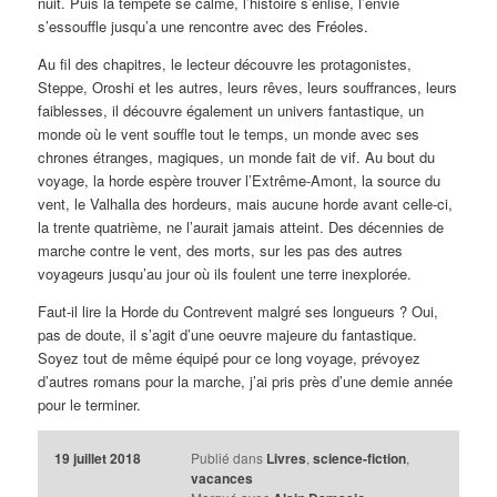
nuit. Puis la tempête se calme, l’histoire s’enlise, l’envie
s’essouffle jusqu’a une rencontre avec des Fréoles.
Au fil des chapitres, le lecteur découvre les protagonistes,
Steppe, Oroshi et les autres, leurs rêves, leurs souffrances, leurs
faiblesses, il découvre également un univers fantastique, un
monde où le vent souffle tout le temps, un monde avec ses
chrones étranges, magiques, un monde fait de vif. Au bout du
voyage, la horde espère trouver l’Extrême-Amont, la source du
vent, le Valhalla des hordeurs, mais aucune horde avant celle-ci,
la trente quatrième, ne l’aurait jamais atteint. Des décennies de
marche contre le vent, des morts, sur les pas des autres
voyageurs jusqu’au jour où ils foulent une terre inexplorée.
Faut-il lire la Horde du Contrevent malgré ses longueurs ? Oui,
pas de doute, il s’agit d’une oeuvre majeure du fantastique.
Soyez tout de même équipé pour ce long voyage, prévoyez
d’autres romans pour la marche, j’ai pris près d’une demie année
pour le terminer.
19 juillet 2018
Publié dans
Livres
,
science-fiction
,
vacances