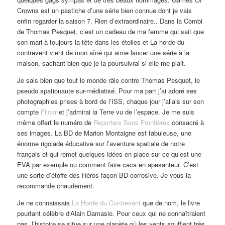
Crowns est un pastiche d’une série bien connue dont je vais
enfin regarder la saison 7. Rien d’extraordinaire.. Dans la Combi
de Thomas Pesquet, c’est un cadeau de ma femme qui sait que
son mari à toujours la tête dans les étoiles et La horde du
contrevent vient de mon aîné qui aime lancer une série à la
maison, sachant bien que je la poursuivrai si elle me plait.
Je sais bien que tout le monde râle contre Thomas Pesquet, le
pseudo spationaute sur-médiatisé. Pour ma part j’ai adoré ses
photographies prises à bord de l’ISS, chaque jour j’allais sur son
compte
Flickr
et j’admirai la Terre vu de l’espace. Je me suis
même offert le numéro de
Reporters Sans Frontières
consacré à
ses images. La BD de Marion Montaigne est fabuleuse, une
énorme rigolade éducative sur l’aventure spatiale de notre
français et qui remet quelques idées en place sur ce qu’est une
EVA par exemple ou comment faire caca en apesanteur. C’est
une sorte d’étoffe des Héros façon BD corrosive. Je vous la
recommande chaudement.
Je ne connaissais
La Horde du Contrevent
que de nom, le livre
pourtant célèbre d’Alain Damasio. Pour ceux qui ne connaîtraient
pas, l’histoire se situe sur une planète où les vents soufflent très