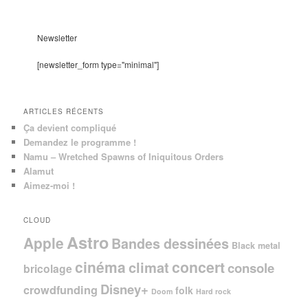
c
h
e
Newsletter
r
c
[newsletter_form type="minimal"]
h
e
ARTICLES RÉCENTS
Ça devient compliqué
Demandez le programme !
Namu – Wretched Spawns of Iniquitous Orders
Alamut
Aimez-moi !
CLOUD
Astro
Apple
Bandes dessinées
Black metal
cinéma
concert
climat
console
bricolage
Disney+
crowdfunding
folk
Doom
Hard rock