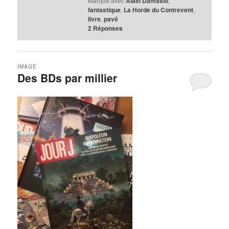
Marqué avec
Alain Damasio
,
fantastique
,
La Horde du Contrevent
,
livre
,
pavé
2
Réponses
IMAGE
Des BDs par millier