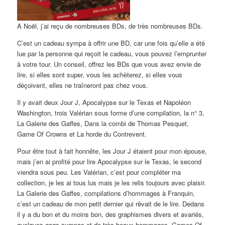
A Noël, j’ai reçu de nombreuses BDs, de très nombreuses BDs.
C’est un cadeau sympa à offrir une BD, car une fois qu’elle a été
lue par la personne qui reçoit le cadeau, vous pouvez l’emprunter
à votre tour. Un conseil, offrez les BDs que vous avez envie de
lire, si elles sont super, vous les achèterez, si elles vous
déçoivent, elles ne traîneront pas chez vous.
Il y avait deux Jour J, Apocalypse sur le Texas et Napoléon
Washington, trois Valérian sous forme d’une compilation, la n° 3,
La Galerie des Gaffes, Dans la combi de Thomas Pesquet,
Game Of Crowns et La horde du Contrevent.
Pour être tout à fait honnête, les Jour J étaient pour mon épouse,
mais j’en ai profité pour lire Apocalypse sur le Texas, le second
viendra sous peu. Les Valérian, c’est pour compléter ma
collection, je les ai tous lus mais je les relis toujours avec plaisir.
La Galerie des Gaffes, compilations d’hommages à Franquin,
c’est un cadeau de mon petit dernier qui rêvait de le lire. Dedans
il y a du bon et du moins bon, des graphismes divers et avariés,
quelques gags sympas et de très beaux hommages. Games Of