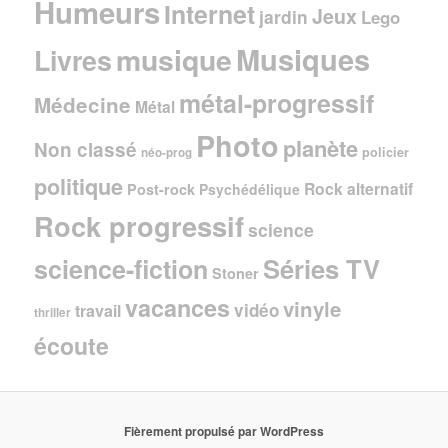
Humeurs
Internet
Jeux
jardin
Lego
Musiques
musique
Livres
métal-progressif
Médecine
Métal
Photo
planète
Non classé
policier
néo-prog
politique
Rock alternatif
Post-rock
Psychédélique
Rock progressif
science
Séries TV
science-fiction
Stoner
vacances
vinyle
vidéo
travail
thriller
écoute
Fièrement propulsé par WordPress