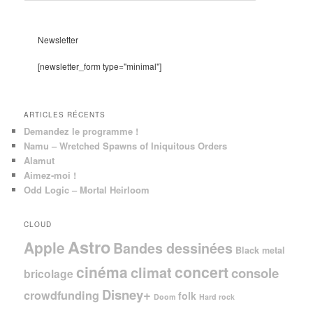
c
h
e
Newsletter
r
c
[newsletter_form type="minimal"]
h
e
ARTICLES RÉCENTS
Demandez le programme !
Namu – Wretched Spawns of Iniquitous Orders
Alamut
Aimez-moi !
Odd Logic – Mortal Heirloom
CLOUD
Astro
Apple
Bandes dessinées
Black metal
cinéma
concert
climat
console
bricolage
Disney+
crowdfunding
folk
Doom
Hard rock