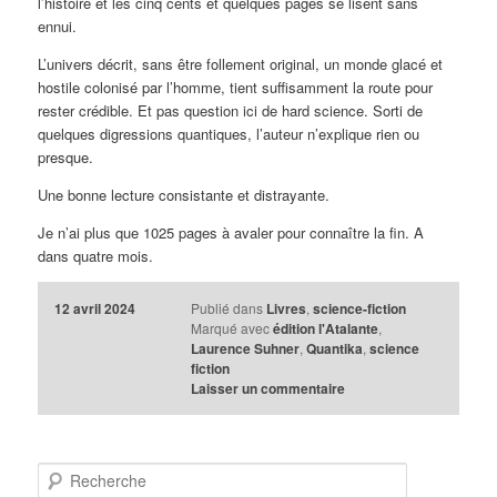
l’histoire et les cinq cents et quelques pages se lisent sans
ennui.
L’univers décrit, sans être follement original, un monde glacé et
hostile colonisé par l’homme, tient suffisamment la route pour
rester crédible. Et pas question ici de hard science. Sorti de
quelques digressions quantiques, l’auteur n’explique rien ou
presque.
Une bonne lecture consistante et distrayante.
Je n’ai plus que 1025 pages à avaler pour connaître la fin. A
dans quatre mois.
12 avril 2024
Publié dans
Livres
,
science-fiction
Marqué avec
édition l'Atalante
,
Laurence Suhner
,
Quantika
,
science
fiction
Laisser un commentaire
R
e