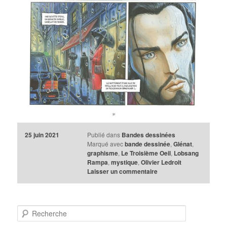
25 juin 2021
Publié dans
Bandes dessinées
Marqué avec
bande dessinée
,
Glénat
,
graphisme
,
Le Troisième Oeil
,
Lobsang
Rampa
,
mystique
,
Olivier Ledroit
Laisser un commentaire
R
e