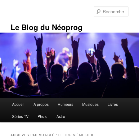
Aller
Aller
au
au
Rech
contenu
contenu
principal
secondaire
Le Blog du Néoprog
Menu
Accueil
A propos
Humeurs
Musiques
Livres
principal
Séries TV
Photo
Astro
ARCHIVES PAR MOT-CLÉ :
LE TROISIÈME OEIL