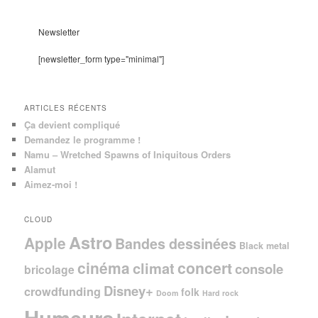
c
h
e
Newsletter
r
c
[newsletter_form type="minimal"]
h
e
ARTICLES RÉCENTS
Ça devient compliqué
Demandez le programme !
Namu – Wretched Spawns of Iniquitous Orders
Alamut
Aimez-moi !
CLOUD
Astro
Apple
Bandes dessinées
Black metal
cinéma
concert
climat
console
bricolage
Disney+
crowdfunding
folk
Doom
Hard rock