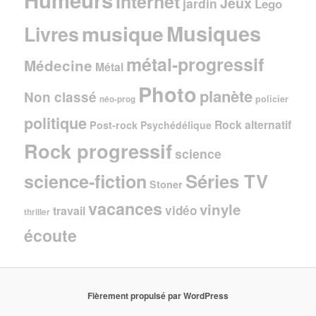
Humeurs
Internet
Jeux
jardin
Lego
Musiques
musique
Livres
métal-progressif
Médecine
Métal
Photo
planète
Non classé
policier
néo-prog
politique
Rock alternatif
Post-rock
Psychédélique
Rock progressif
science
Séries TV
science-fiction
Stoner
vacances
vinyle
vidéo
travail
thriller
écoute
Fièrement propulsé par WordPress