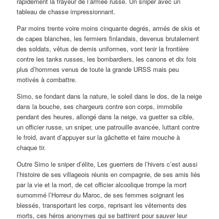
rapidement la frayeur de l’armée russe. Un sniper avec un
tableau de chasse impressionnant.
Par moins trente voire moins cinquante degrés, armés de skis et
de capes blanches, les fermiers finlandais, devenus brutalement
des soldats, vêtus de demis uniformes, vont tenir la frontière
contre les tanks russes, les bombardiers, les canons et dix fois
plus d’hommes venus de toute la grande URSS mais peu
motivés à combattre.
Simo, se fondant dans la nature, le soleil dans le dos, de la neige
dans la bouche, ses chargeurs contre son corps, immobile
pendant des heures, allongé dans la neige, va guetter sa cible,
un officier russe, un sniper, une patrouille avancée, luttant contre
le froid, avant d’appuyer sur la gâchette et faire mouche à
chaque tir.
Outre Simo le sniper d’élite, Les guerriers de l’hivers c’est aussi
l’histoire de ses villageois réunis en compagnie, de ses amis liés
par la vie et la mort, de cet officier alcoolique trompe la mort
surnommé l’Horreur du Maroc, de ses femmes soignant les
blessés, transportant les corps, reprisant les vêtements des
morts, ces héros anonymes qui se battirent pour sauver leur