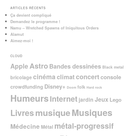
ARTICLES RÉCENTS
Ça devient compliqué
Demandez le programme !
Namu – Wretched Spawns of Iniquitous Orders
Alamut
Aimez-moi !
CLOUD
Astro
Apple
Bandes dessinées
Black metal
cinéma
concert
climat
console
bricolage
Disney+
crowdfunding
folk
Doom
Hard rock
Humeurs
Internet
Jeux
jardin
Lego
Musiques
musique
Livres
métal-progressif
Médecine
Métal