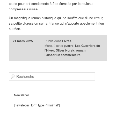
patrie pourtant condamnée à être écrasée par le rouleau
compresseur russe.
Un magnifique roman historique qui ne souffre que d’une erreur,
sa petite digression sur la France qui n’apporte absolument rien
au récit.
21 mars 2025
Publié dans
Livres
Marqué avec
guerre
,
Les Guerriers de
l'Hiver
,
Oliver Norek
,
roman
Laisser un commentaire
R
e
c
h
e
Newsletter
r
c
[newsletter_form type="minimal"]
h
e