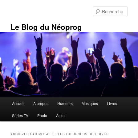
Aller
Aller
au
au
Rech
contenu
contenu
principal
secondaire
Le Blog du Néoprog
Menu
Accueil
A propos
Humeurs
Musiques
Livres
principal
Séries TV
Photo
Astro
ARCHIVES PAR MOT-CLÉ :
LES GUERRIERS DE L’HIVER