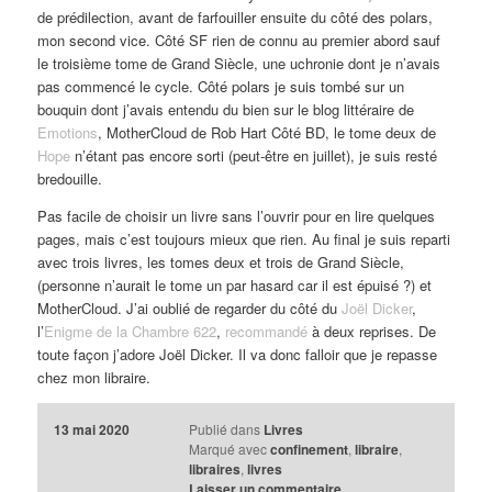
de prédilection, avant de farfouiller ensuite du côté des polars,
mon second vice. Côté SF rien de connu au premier abord sauf
le troisième tome de Grand Siècle, une uchronie dont je n’avais
pas commencé le cycle. Côté polars je suis tombé sur un
bouquin dont j’avais entendu du bien sur le blog littéraire de
Emotions
, MotherCloud de Rob Hart Côté BD, le tome deux de
Hope
n’étant pas encore sorti (peut-être en juillet), je suis resté
bredouille.
Pas facile de choisir un livre sans l’ouvrir pour en lire quelques
pages, mais c’est toujours mieux que rien. Au final je suis reparti
avec trois livres, les tomes deux et trois de Grand Siècle,
(personne n’aurait le tome un par hasard car il est épuisé ?) et
MotherCloud. J’ai oublié de regarder du côté du
Joël Dicker
,
l’
Enigme de la Chambre 622
,
recommandé
à deux reprises. De
toute façon j’adore Joël Dicker. Il va donc falloir que je repasse
chez mon libraire.
13 mai 2020
Publié dans
Livres
Marqué avec
confinement
,
libraire
,
libraires
,
livres
Laisser un commentaire