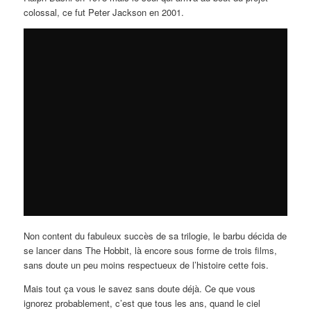
colossal, ce fut Peter Jackson en 2001.
Non content du fabuleux succès de sa trilogie, le barbu décida de
se lancer dans The Hobbit, là encore sous forme de trois films,
sans doute un peu moins respectueux de l’histoire cette fois.
Mais tout ça vous le savez sans doute déjà. Ce que vous
ignorez probablement, c’est que tous les ans, quand le ciel