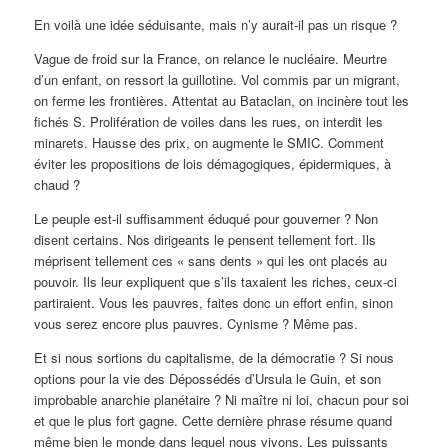
En voilà une idée séduisante, mais n’y aurait-il pas un risque ?
Vague de froid sur la France, on relance le nucléaire. Meurtre
d’un enfant, on ressort la guillotine. Vol commis par un migrant,
on ferme les frontières. Attentat au Bataclan, on incinère tout les
fichés S. Prolifération de voiles dans les rues, on interdit les
minarets. Hausse des prix, on augmente le SMIC. Comment
éviter les propositions de lois démagogiques, épidermiques, à
chaud ?
Le peuple est-il suffisamment éduqué pour gouverner ? Non
disent certains. Nos dirigeants le pensent tellement fort. Ils
méprisent tellement ces « sans dents » qui les ont placés au
pouvoir. Ils leur expliquent que s’ils taxaient les riches, ceux-ci
partiraient. Vous les pauvres, faites donc un effort enfin, sinon
vous serez encore plus pauvres. Cynisme ? Même pas.
Et si nous sortions du capitalisme, de la démocratie ? Si nous
options pour la vie des Dépossédés d’Ursula le Guin, et son
improbable anarchie planétaire ? Ni maître ni loi, chacun pour soi
et que le plus fort gagne. Cette dernière phrase résume quand
même bien le monde dans lequel nous vivons. Les puissants