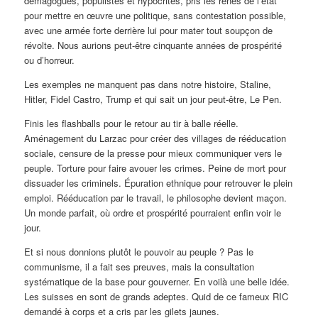
démagogues, populistes et hypocrites, pris les rênes de l’état
pour mettre en œuvre une politique, sans contestation possible,
avec une armée forte derrière lui pour mater tout soupçon de
révolte. Nous aurions peut-être cinquante années de prospérité
ou d’horreur.
Les exemples ne manquent pas dans notre histoire, Staline,
Hitler, Fidel Castro, Trump et qui sait un jour peut-être, Le Pen.
Finis les flashballs pour le retour au tir à balle réelle.
Aménagement du Larzac pour créer des villages de rééducation
sociale, censure de la presse pour mieux communiquer vers le
peuple. Torture pour faire avouer les crimes. Peine de mort pour
dissuader les criminels. Épuration ethnique pour retrouver le plein
emploi. Rééducation par le travail, le philosophe devient maçon.
Un monde parfait, où ordre et prospérité pourraient enfin voir le
jour.
Et si nous donnions plutôt le pouvoir au peuple ? Pas le
communisme, il a fait ses preuves, mais la consultation
systématique de la base pour gouverner. En voilà une belle idée.
Les suisses en sont de grands adeptes. Quid de ce fameux RIC
demandé à corps et a cris par les gilets jaunes.