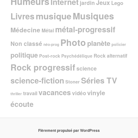
Humeurs
Internet
Jeux
jardin
Lego
Musiques
musique
Livres
métal-progressif
Médecine
Métal
Photo
planète
Non classé
policier
néo-prog
politique
Rock alternatif
Post-rock
Psychédélique
Rock progressif
science
Séries TV
science-fiction
Stoner
vacances
vinyle
vidéo
travail
thriller
écoute
Fièrement propulsé par WordPress