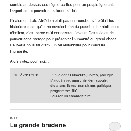
semble au dessus des règles écrites pour un peuple ignorant,
l’argent est le pouvoir et la force fait loi.
Finalement Leto Atréïde n’était pas un monstre, s’il brûlait les
historiens c’est qu’ils ne savaient rien du passé, s’il matait toute
rébellion, c’est parce qu’il connaissait l’avenir. Des siècles de
pouvoir sans partage pour préserver l’humanité du grand chaos.
Peut-être nous faudrait-il un tel visionnaire pour conduire
l’humanité.
Alors votez pour moi…
16 février 2019
Publié dans
Humeurs
,
Livres
,
politique
Marqué avec
anarchie
,
démagogie
,
dictature
,
livres
,
marxisme
,
politique
,
programme
,
RIC
Laisser un commentaire
IMAGE
La grande braderie