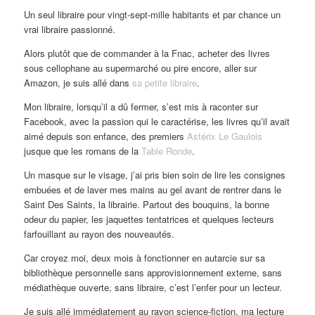
Un seul libraire pour vingt-sept-mille habitants et par chance un
vrai libraire passionné.
Alors plutôt que de commander à la Fnac, acheter des livres
sous cellophane au supermarché ou pire encore, aller sur
Amazon, je suis allé dans
sa petite libraire
.
Mon libraire, lorsqu’il a dû fermer, s’est mis à raconter sur
Facebook, avec la passion qui le caractérise, les livres qu’il avait
aimé depuis son enfance, des premiers
Astérix Le Gaulois
jusque que les romans de la
Table Ronde
.
Un masque sur le visage, j’ai pris bien soin de lire les consignes
embuées et de laver mes mains au gel avant de rentrer dans le
Saint Des Saints, la librairie. Partout des bouquins, la bonne
odeur du papier, les jaquettes tentatrices et quelques lecteurs
farfouillant au rayon des nouveautés.
Car croyez moi, deux mois à fonctionner en autarcie sur sa
bibliothèque personnelle sans approvisionnement externe, sans
médiathèque ouverte, sans libraire, c’est l’enfer pour un lecteur.
Je suis allé immédiatement au rayon science-fiction, ma lecture