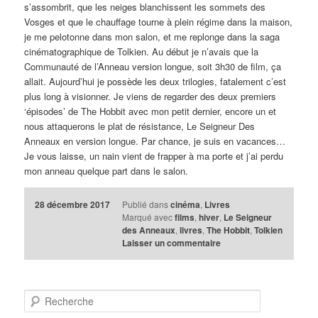
s’assombrit, que les neiges blanchissent les sommets des
Vosges et que le chauffage tourne à plein régime dans la maison,
je me pelotonne dans mon salon, et me replonge dans la saga
cinématographique de Tolkien. Au début je n’avais que la
Communauté de l’Anneau version longue, soit 3h30 de film, ça
allait. Aujourd’hui je possède les deux trilogies, fatalement c’est
plus long à visionner. Je viens de regarder des deux premiers
‘épisodes’ de The Hobbit avec mon petit dernier, encore un et
nous attaquerons le plat de résistance, Le Seigneur Des
Anneaux en version longue. Par chance, je suis en vacances…
Je vous laisse, un nain vient de frapper à ma porte et j’ai perdu
mon anneau quelque part dans le salon.
28 décembre 2017
Publié dans
cinéma
,
Livres
Marqué avec
films
,
hiver
,
Le Seigneur
des Anneaux
,
livres
,
The Hobbit
,
Tolkien
Laisser un commentaire
R
e