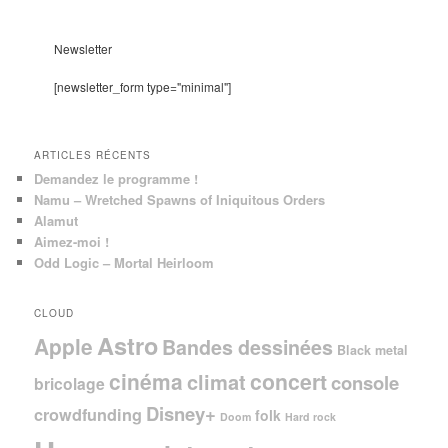
c
h
e
Newsletter
r
c
[newsletter_form type="minimal"]
h
e
ARTICLES RÉCENTS
Demandez le programme !
Namu – Wretched Spawns of Iniquitous Orders
Alamut
Aimez-moi !
Odd Logic – Mortal Heirloom
CLOUD
Astro
Apple
Bandes dessinées
Black metal
cinéma
concert
climat
console
bricolage
Disney+
crowdfunding
folk
Doom
Hard rock