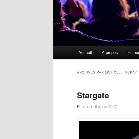
Menu
Accueil
A propos
Hume
principal
ARCHIVES PAR MOT-CLÉ :
MCKAY
Stargate
Publié le
15 mars 2017