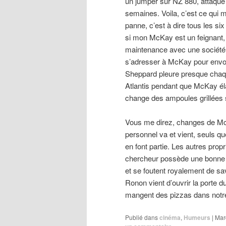
un jumper sur NZ 880, attaqué
semaines. Voila, c’est ce qui 
panne, c’est à dire tous les si
si mon McKay est un feignant, 
maintenance avec une société p
s’adresser à McKay pour envo
Sheppard pleure presque chaqu
Atlantis pendant que McKay él
change des ampoules grillées s
Vous me direz, changes de McK
personnel va et vient, seuls 
en font partie. Les autres pro
chercheur possède une bonne bo
et se foutent royalement de sa
Ronon vient d’ouvrir la porte d
mangent des pizzas dans notre
Publié dans
cinéma
,
Humeurs
|
Mar