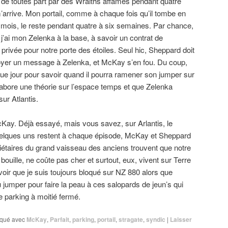
 de toutes part par des Wraiths affamés pendant quatre
m’arrive. Mon portail, comme à chaque fois qu’il tombe en
x mois, le reste pendant quatre à six semaines. Par chance,
j’ai mon Zelenka à la base, à savoir un contrat de
rivée pour notre porte des étoiles. Seul hic, Sheppard doit
yer un message à Zelenka, et McKay s’en fou. Du coup,
e jour pour savoir quand il pourra ramener son jumper sur
abore une théorie sur l’espace temps et que Zelenka
ur Atlantis.
ay. Déjà essayé, mais vous savez, sur Arlantis, le
quelques uns restent à chaque épisode, McKay et Sheppard
priétaires du grand vaisseau des anciens trouvent que notre
uille, ne coûte pas cher et surtout, eux, vivent sur Terre
voir que je suis toujours bloqué sur NZ 880 alors que
u jumper pour faire la peau à ces salopards de jeun’s qui
 parking à moitié fermé.
qué avec
McKay
,
Parfait
,
parking
,
portail
,
stragate
,
syndic
|
Laisser