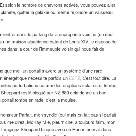
Et selon le nombre de chevrons activés, vous pouvez aller
 planète, quitter la galaxie ou même rejoindre un vaisseau
rs.
r rentrer dans le parking de la copropriété voisine (un seul
ans une maison alsacienne datant de Louis XIV, je dispose de
s dans la cour de l’immeuble voisin qui nous fait de
x que moi, un portail s’avère un système d’une rare
 énergétique nécessite parfois un
E2PZ
, c’est tout dire. La
maintes perturbations comme les éruptions solaires et tombe
Sheppard resté bloqué sur NZ 880 cela donne un bon
 portail tombe en rade, c’est la mouise.
onsieur Parfait, mon syndic (oui mais en fait pas si parfait
us me direz, McKay râle, pleurniche, a toujours faim, mon
ne. Imaginez Sheppard bloqué avec un Ronon énervé dans