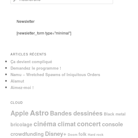
e
c
h
e
Newsletter
r
c
[newsletter_form type="minimal"]
h
e
ARTICLES RÉCENTS
Ça devient compliqué
Demandez le programme !
Namu – Wretched Spawns of Iniquitous Orders
Alamut
Aimez-moi !
CLOUD
Astro
Apple
Bandes dessinées
Black metal
cinéma
concert
climat
console
bricolage
Disney+
crowdfunding
folk
Doom
Hard rock