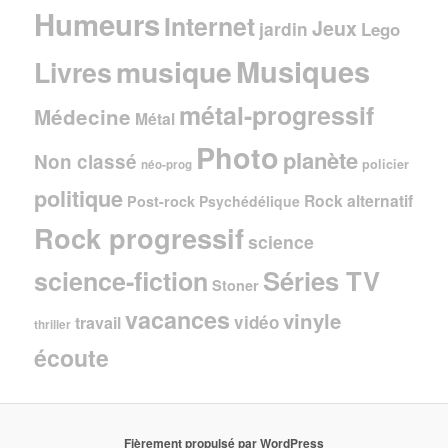
Humeurs
Internet
Jeux
jardin
Lego
Musiques
musique
Livres
métal-progressif
Médecine
Métal
Photo
planète
Non classé
policier
néo-prog
politique
Rock alternatif
Post-rock
Psychédélique
Rock progressif
science
Séries TV
science-fiction
Stoner
vacances
vinyle
vidéo
travail
thriller
écoute
Fièrement propulsé par WordPress