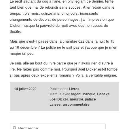
Le récit sautant du coq à l’âne, en privilégiant ce dernier, tente
tant bien que mal de rebondir sans succès. Aller retour dans le
temps, trois mois, quinze ans, cinq jours, incessants
changements de décors, de personnages, j’ai l’impression que
Dicker masque la pauvreté du récit avec des non coups de
théâtre.
Mais que s’est-il passé dans la chambre 622 dans la nuit fu 15
au 16 décembre ? La police ne le sait pas et j’avoue que je m’en
moque un peu.
Je suis allé au bout du livre parce que je n’avais rien d’autre à
lire. Ne faites pas comme moi. Pourquoi Joël Dicker est-il tombé
si bas après deux excellents romans ? Voilà la véritable énigme.
14 juillet 2020
Publié dans
Livres
Marqué avec
argent
,
banque
,
Genève
,
Joël Dicker
,
meurtre
,
palace
Laisser un commentaire
R