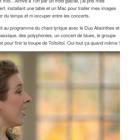
ait moi…Arrivé à 10h par un froid glacial, j’ai pris mes
rt, installant une table et un Mac pour traiter mes images
gner du temps et m’occuper entre les concerts.
vait au programme du chant lyrique avec le Duo Absinthes et
l classique, des polyphonies, un concert de blues, le groupe
t pour finir la troupe de Toïtoïtoï. Oui tout ça quand même !