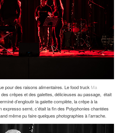
ue pour des raisons alimentaires. Le food truck
Ma
 des crêpes et des galettes, délicieuses au passage, était
 terminé d’engloutir la galette complète, la crêpe à la
 expresso serré, c’était la fin des Polyphonies chantées
 quand même pu faire quelques photographies à l’arrache.