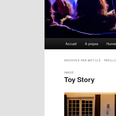
Menu
Accueil
A propos
Hume
principal
ARCHIVES PAR MOT-CLÉ :
PAVILL
IMAGE
Toy Story