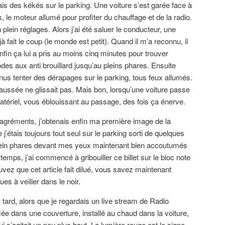
is des kékés sur le parking. Une voiture s’est garée face à
 le moteur allumé pour profiter du chauffage et de la radio.
 plein réglages. Alors j’ai été saluer le conducteur, une
 fait le coup (le monde est petit). Quand il m’a reconnu, il
nfin ça lui a pris au moins cinq minutes pour trouver
es aux anti brouillard jusqu’au pleins phares. Ensuite
us tenter des dérapages sur le parking, tous feux allumés.
ussée ne glissait pas. Mais bon, lorsqu’une voiture passe
tériel, vous éblouissant au passage, des fois ça énerve.
agréments, j’obtenais enfin ma première image de la
j’étais toujours tout seul sur le parking sorti de quelques
plein phares devant mes yeux maintenant bien accoutumés
 temps, j’ai commencé à gribouiller ce billet sur le bloc note
uvez que cet article fait dilué, vous savez maintenant
es à veiller dans le noir.
 tard, alors que je regardais un live stream de Radio
e dans une couverture, installé au chaud dans la voiture,
i s’agitait un peu plus haut. La lumière rouge est le signe