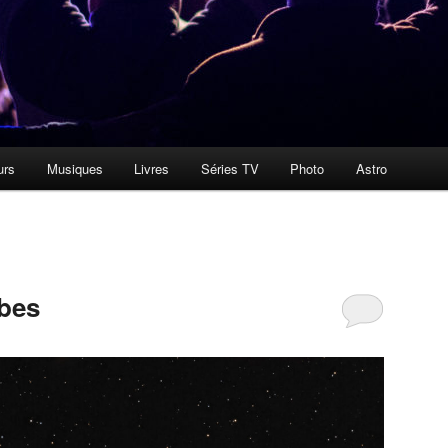
urs
Musiques
Livres
Séries TV
Photo
Astro
abes