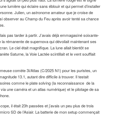
ne lumière qui éclaire sans éblouir et qui permet d’installer
ersonne. Julien, un astronome amateur que je croise de
ssi observer au Champ du Feu après avoir tenté sa chance
ges.
allais pas tarder à partir. J’avais déjà emmagasiné soixante-
 la rémanente de supernova qui dévoilait maintenant ses
an. Le ciel était magnifique. La lune allait bientôt se
te Saturne, la Voie Lactée scintillait et le vent soufflait
 fameuse comète 3i/Atlas (C/2025 N1) pour les puristes, un
agnitude 13.1, autant dire difficile à trouver. Il testait
oires comme le plate solving (la reconnaissance de la
 via une caméra et un atlas numérique) et le pilotage de sa
phone.
scope, il était 23h passées et j’avais un peu plus de trois
 micro SD de l’Asiair. La batterie de mon setup commençait