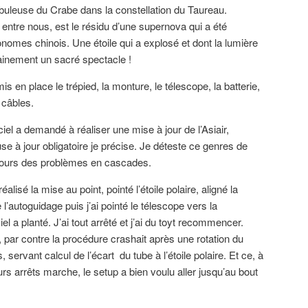
nébuleuse du Crabe dans la constellation du Taureau.
entre nous, est le résidu d’une supernova qui a été
nomes chinois. Une étoile qui a explosé et dont la lumière
rtainement un sacré spectacle !
 mis en place le trépied, la monture, le télescope, la batterie,
s câbles.
iciel a demandé à réaliser une mise à jour de l’Asiair,
use à jour obligatoire je précise. Je déteste ce genres de
ujours des problèmes en cascades.
éalisé la mise au point, pointé l’étoile polaire, aligné la
 l’autoguidage puis j’ai pointé le télescope vers la
iel a planté. J’ai tout arrêté et j’ai du toyt recommencer.
 par contre la procédure crashait après une rotation du
servant calcul de l’écart du tube à l’étoile polaire. Et ce, à
rs arrêts marche, le setup a bien voulu aller jusqu’au bout