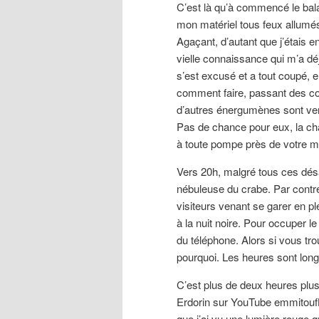
C’est là qu’à commencé le bala
mon matériel tous feux allumés,
Agaçant, d’autant que j’étais en
vielle connaissance qui m’a déjà
s’est excusé et a tout coupé, e
comment faire, passant des cod
d’autres énergumènes sont ven
Pas de chance pour eux, la cha
à toute pompe près de votre ma
Vers 20h, malgré tous ces dés
nébuleuse du crabe. Par contre 
visiteurs venant se garer en 
à la nuit noire. Pour occuper le
du téléphone. Alors si vous tro
pourquoi. Les heures sont longu
C’est plus de deux heures plus
Erdorin sur YouTube emmitouflé
que j’ai vu une lumière rouge qu