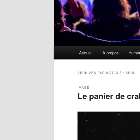
Menu
Accueil
A propos
Hume
principal
ARCHIVES PAR MOT-CLÉ :
SEUL
IMAGE
Le panier de cr