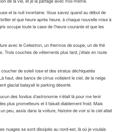
ion de la vie, et je la partage avec moi-même.
euse et la nuit incertaine. Vous savez quand au début de
r briller et que heure après heure, à chaque nouvelle mise à
ris occupe toute la case de l’heure courante et que les
ture avec le Celestron, un thermos de soupe, un de thé
es. Trois couches de vêtements plus tard, j’étais en route
coucher de soleil rose et des stratus déchiquetés
 haut, des bancs de cirrus voilaient le ciel, de la neige
vent glacial balayait le parking déserté.
l. Aucun des fondus d’astronomie n’était là pour me tenir
es plus prometteurs et il faisait diablement froid. Mais
 un peu, assis dans la voiture, histoire de voir si le ciel allait
les nuages se sont dissipés au nord-est, là où je voulais