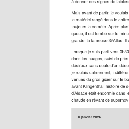
à donner des signes de faibless
Mais avant de partir, je voula
le matériel rangé dans le coffre
toujours la comète. Après plusi
queue, il est tombé sur le min
grande, la fameuse 3i/Atlas. Il
Lorsque je suis parti vers 0h
dans les nuages, suivi de près 
désireux sans doute d’en décou
je roulais calmement, indiffére
venues du gros gibier sur le bo
avant Klingenthal, histoire de s
d’Alsace était endormie dans le
chaude en rêvant de supernov
8 janvier 2026