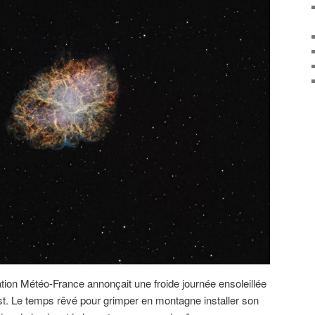
tion Météo-France annonçait une froide journée ensoleillée
st. Le temps rêvé pour grimper en montagne installer son