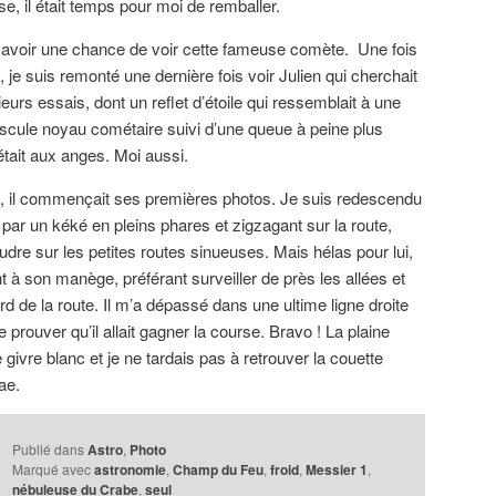
e, il était temps pour moi de remballer.
is avoir une chance de voir cette fameuse comète. Une fois
, je suis remonté une dernière fois voir Julien qui cherchait
eurs essais, dont un reflet d’étoile qui ressemblait à une
uscule noyau cométaire suivi d’une queue à peine plus
 était aux anges. Moi aussi.
30, il commençait ses premières photos. Je suis redescendu
par un kéké en pleins phares et zigzagant sur la route,
dre sur les petites routes sinueuses. Mais hélas pour lui,
nt à son manège, préférant surveiller de près les allées et
rd de la route. Il m’a dépassé dans une ultime ligne droite
e prouver qu’il allait gagner la course. Bravo ! La plaine
 givre blanc et je ne tardais pas à retrouver la couette
ae.
Publié dans
Astro
,
Photo
Marqué avec
astronomie
,
Champ du Feu
,
froid
,
Messier 1
,
nébuleuse du Crabe
,
seul