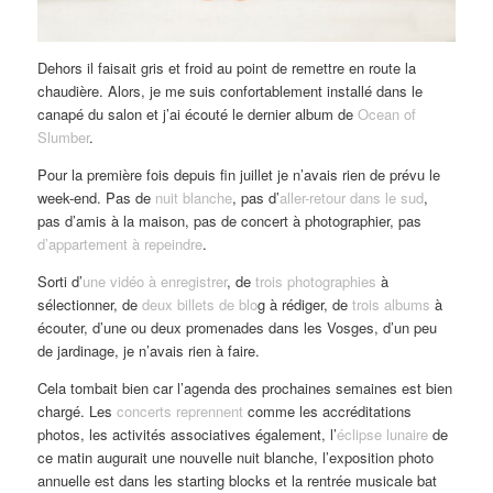
Dehors il faisait gris et froid au point de remettre en route la
chaudière. Alors, je me suis confortablement installé dans le
canapé du salon et j’ai écouté le dernier album de
Ocean of
Slumber
.
Pour la première fois depuis fin juillet je n’avais rien de prévu le
week-end. Pas de
nuit blanche
, pas d’
aller-retour dans le sud
,
pas d’amis à la maison, pas de concert à photographier, pas
d’appartement à repeindre
.
Sorti d’
une vidéo à enregistrer
, de
trois photographies
à
sélectionner, de
deux billets de blo
g à rédiger, de
trois albums
à
écouter, d’une ou deux promenades dans les Vosges, d’un peu
de jardinage, je n’avais rien à faire.
Cela tombait bien car l’agenda des prochaines semaines est bien
chargé. Les
concerts reprennent
comme les accréditations
photos, les activités associatives également, l’
éclipse lunaire
de
ce matin augurait une nouvelle nuit blanche, l’exposition photo
annuelle est dans les starting blocks et la rentrée musicale bat