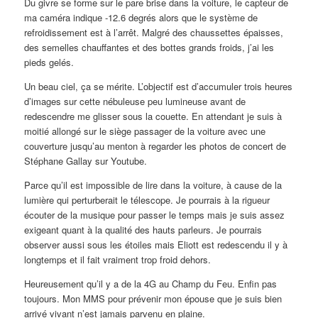
Du givre se forme sur le pare brise dans la voiture, le capteur de
ma caméra indique -12.6 degrés alors que le système de
refroidissement est à l’arrêt. Malgré des chaussettes épaisses,
des semelles chauffantes et des bottes grands froids, j’ai les
pieds gelés.
Un beau ciel, ça se mérite. L’objectif est d’accumuler trois heures
d’images sur cette nébuleuse peu lumineuse avant de
redescendre me glisser sous la couette. En attendant je suis à
moitié allongé sur le siège passager de la voiture avec une
couverture jusqu’au menton à regarder les photos de concert de
Stéphane Gallay sur Youtube.
Parce qu’il est impossible de lire dans la voiture, à cause de la
lumière qui perturberait le télescope. Je pourrais à la rigueur
écouter de la musique pour passer le temps mais je suis assez
exigeant quant à la qualité des hauts parleurs. Je pourrais
observer aussi sous les étoiles mais Eliott est redescendu il y à
longtemps et il fait vraiment trop froid dehors.
Heureusement qu’il y a de la 4G au Champ du Feu. Enfin pas
toujours. Mon MMS pour prévenir mon épouse que je suis bien
arrivé vivant n’est jamais parvenu en plaine.