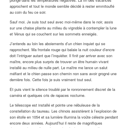
plongé dans les températures négatives. La fin des vacances
approchent et tout le monde semble décidé à rester emmitouflé
au coin du feu ce soir.
Sauf moi. Je suis tout seul avec moi-même dans le noir, assis
sur une chaise pliante au milieu du vignoble à contempler la lune
et Vénus qui se couchent sur les sommets enneigés.
J’entends au loin les aboiements d’un chien inquiet qui se
rapprochent. Ma frontale rouge qui balaie la nuit couleur d’encre
doit l’intriguer autant que l’inquiéter. Il finit par arriver avec son
maître, encore plus surpris de trouver un être humain vivant
installé au milieu de nulle part. Le maître me lance un salut
méfiant et le chien passe son chemin non sans avoir grogné une
dernière fois. Cette fois je suis vraiment tout seul.
Et puis vient le silence troublé par le ronronnement discret de la
caméra et quelques cris de rapaces nocturne.
Le télescope est installé et pointe une nébuleuse de la
constellation du taureau. Les chinois assistèrent à l’explosion de
son étoile en 1054 et sa lumière illumina la voûte céleste pendant
encore deux années. Aujourd’hui il reste de magnifiques