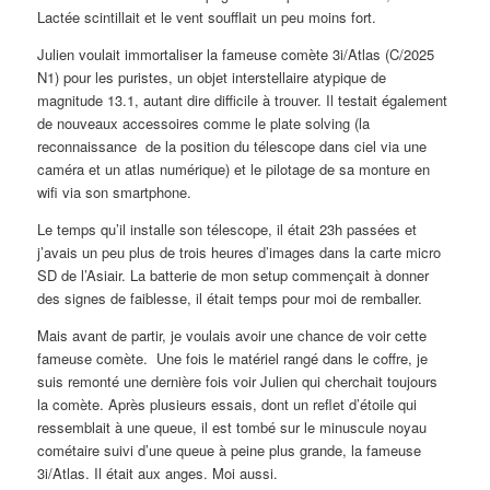
Lactée scintillait et le vent soufflait un peu moins fort.
Julien voulait immortaliser la fameuse comète 3i/Atlas (C/2025
N1) pour les puristes, un objet interstellaire atypique de
magnitude 13.1, autant dire difficile à trouver. Il testait également
de nouveaux accessoires comme le plate solving (la
reconnaissance de la position du télescope dans ciel via une
caméra et un atlas numérique) et le pilotage de sa monture en
wifi via son smartphone.
Le temps qu’il installe son télescope, il était 23h passées et
j’avais un peu plus de trois heures d’images dans la carte micro
SD de l’Asiair. La batterie de mon setup commençait à donner
des signes de faiblesse, il était temps pour moi de remballer.
Mais avant de partir, je voulais avoir une chance de voir cette
fameuse comète. Une fois le matériel rangé dans le coffre, je
suis remonté une dernière fois voir Julien qui cherchait toujours
la comète. Après plusieurs essais, dont un reflet d’étoile qui
ressemblait à une queue, il est tombé sur le minuscule noyau
cométaire suivi d’une queue à peine plus grande, la fameuse
3i/Atlas. Il était aux anges. Moi aussi.