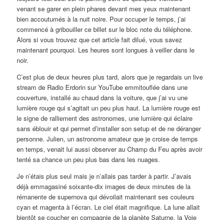
venant se garer en plein phares devant mes yeux maintenant
bien accoutumés à la nuit noire. Pour occuper le temps, j’ai
commencé à gribouiller ce billet sur le bloc note du téléphone.
Alors si vous trouvez que cet article fait dilué, vous savez
maintenant pourquoi. Les heures sont longues à veiller dans le
noir.
C’est plus de deux heures plus tard, alors que je regardais un live
stream de Radio Erdorin sur YouTube emmitouflée dans une
couverture, installé au chaud dans la voiture, que j’ai vu une
lumière rouge qui s’agitait un peu plus haut. La lumière rouge est
le signe de ralliement des astronomes, une lumière qui éclaire
sans éblouir et qui permet d’installer son setup et de ne déranger
personne. Julien, un astronome amateur que je croise de temps
en temps, venait lui aussi observer au Champ du Feu après avoir
tenté sa chance un peu plus bas dans les nuages.
Je n’étais plus seul mais je n’allais pas tarder à partir. J’avais
déjà emmagasiné soixante-dix images de deux minutes de la
rémanente de supernova qui dévoilait maintenant ses couleurs
cyan et magenta à l’écran. Le ciel était magnifique. La lune allait
bientôt se coucher en compagnie de la planète Saturne, la Voie