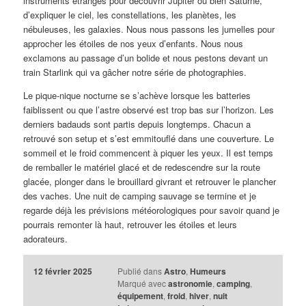
instruments étranges pour découvrir Jupiter ou bien Saturne,
d’expliquer le ciel, les constellations, les planètes, les
nébuleuses, les galaxies. Nous nous passons les jumelles pour
approcher les étoiles de nos yeux d’enfants. Nous nous
exclamons au passage d’un bolide et nous pestons devant un
train Starlink qui va gâcher notre série de photographies.
Le pique-nique nocturne se s’achève lorsque les batteries
faiblissent ou que l’astre observé est trop bas sur l’horizon. Les
derniers badauds sont partis depuis longtemps. Chacun a
retrouvé son setup et s’est emmitouflé dans une couverture. Le
sommeil et le froid commencent à piquer les yeux. Il est temps
de remballer le matériel glacé et de redescendre sur la route
glacée, plonger dans le brouillard givrant et retrouver le plancher
des vaches. Une nuit de camping sauvage se termine et je
regarde déjà les prévisions météorologiques pour savoir quand je
pourrais remonter là haut, retrouver les étoiles et leurs
adorateurs.
12 février 2025
Publié dans
Astro
,
Humeurs
Marqué avec
astronomie
,
camping
,
équipement
,
froid
,
hiver
,
nuit