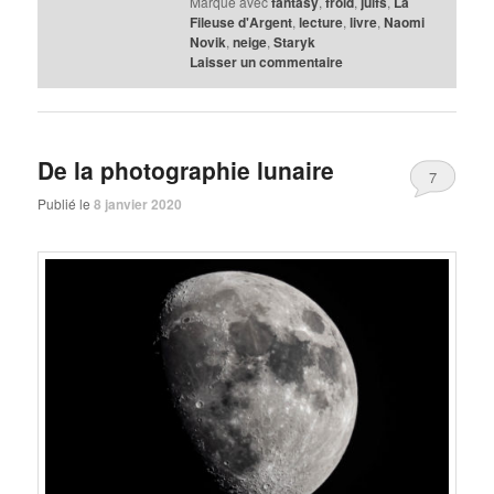
Marqué avec
fantasy
,
froid
,
juifs
,
La
Fileuse d'Argent
,
lecture
,
livre
,
Naomi
Novik
,
neige
,
Staryk
Laisser un commentaire
De la photographie lunaire
7
Publié le
8 janvier 2020