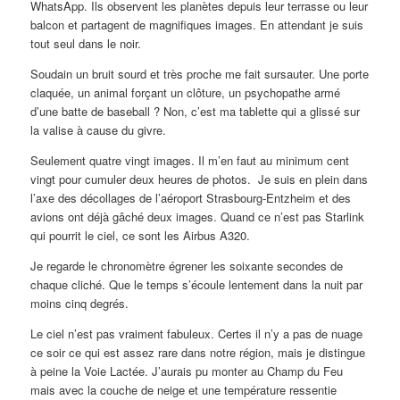
WhatsApp. Ils observent les planètes depuis leur terrasse ou leur
balcon et partagent de magnifiques images. En attendant je suis
tout seul dans le noir.
Soudain un bruit sourd et très proche me fait sursauter. Une porte
claquée, un animal forçant un clôture, un psychopathe armé
d’une batte de baseball ? Non, c’est ma tablette qui a glissé sur
la valise à cause du givre.
Seulement quatre vingt images. Il m’en faut au minimum cent
vingt pour cumuler deux heures de photos. Je suis en plein dans
l’axe des décollages de l’aéroport Strasbourg-Entzheim et des
avions ont déjà gâché deux images. Quand ce n’est pas Starlink
qui pourrit le ciel, ce sont les Airbus A320.
Je regarde le chronomètre égrener les soixante secondes de
chaque cliché. Que le temps s’écoule lentement dans la nuit par
moins cinq degrés.
Le ciel n’est pas vraiment fabuleux. Certes il n’y a pas de nuage
ce soir ce qui est assez rare dans notre région, mais je distingue
à peine la Voie Lactée. J’aurais pu monter au Champ du Feu
mais avec la couche de neige et une température ressentie