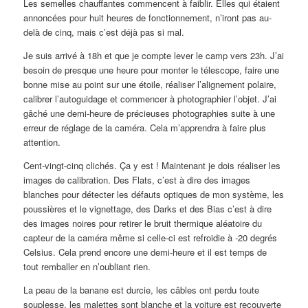
Les semelles chauffantes commencent à faiblir. Elles qui étaient
annoncées pour huit heures de fonctionnement, n’iront pas au-
delà de cinq, mais c’est déjà pas si mal.
Je suis arrivé à 18h et que je compte lever le camp vers 23h. J’ai
besoin de presque une heure pour monter le télescope, faire une
bonne mise au point sur une étoile, réaliser l’alignement polaire,
calibrer l’autoguidage et commencer à photographier l’objet. J’ai
gâché une demi-heure de précieuses photographies suite à une
erreur de réglage de la caméra. Cela m’apprendra à faire plus
attention.
Cent-vingt-cinq clichés. Ça y est ! Maintenant je dois réaliser les
images de calibration. Des Flats, c’est à dire des images
blanches pour détecter les défauts optiques de mon système, les
poussières et le vignettage, des Darks et des Bias c’est à dire
des images noires pour retirer le bruit thermique aléatoire du
capteur de la caméra même si celle-ci est refroidie à -20 degrés
Celsius. Cela prend encore une demi-heure et il est temps de
tout remballer en n’oubliant rien.
La peau de la banane est durcie, les câbles ont perdu toute
souplesse, les malettes sont blanche et la voiture est recouverte