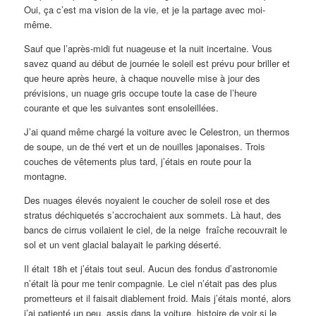
Oui, ça c’est ma vision de la vie, et je la partage avec moi-
même.
Sauf que l’après-midi fut nuageuse et la nuit incertaine. Vous
savez quand au début de journée le soleil est prévu pour briller et
que heure après heure, à chaque nouvelle mise à jour des
prévisions, un nuage gris occupe toute la case de l’heure
courante et que les suivantes sont ensoleillées.
J’ai quand même chargé la voiture avec le Celestron, un thermos
de soupe, un de thé vert et un de nouilles japonaises. Trois
couches de vêtements plus tard, j’étais en route pour la
montagne.
Des nuages élevés noyaient le coucher de soleil rose et des
stratus déchiquetés s’accrochaient aux sommets. Là haut, des
bancs de cirrus voilaient le ciel, de la neige fraîche recouvrait le
sol et un vent glacial balayait le parking déserté.
Il était 18h et j’étais tout seul. Aucun des fondus d’astronomie
n’était là pour me tenir compagnie. Le ciel n’était pas des plus
prometteurs et il faisait diablement froid. Mais j’étais monté, alors
j’ai patienté un peu, assis dans la voiture, histoire de voir si le