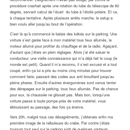
procédure crashait après une rotation du tube du télescope de 60
degrés, servant calcul de l’écart du tube à l’étoile polaire. Et ce,
à chaque tentative. Après plusieurs arrêts marche, le setup a
bien voulu aller jusqu’au bout de l’opération.
C’est là qu’à commencé le balais des kékés sur le parking. Une
voiture s’est garée face à mon matériel tous feux allumés, le
moteur allumé pour profiter du chauffage et de la radio. Agaçant,
d’autant que j’étais en plein réglages. Alors j’ai été saluer le
conducteur, une vielle connaissance qui m’a déjà fait le coup (le
monde est petit). Quand il m’a reconnu, il s’est excusé et a tout
coupé, enfin ça lui a pris au moins cinq minutes pour trouver
comment faire, passant des codes aux anti brouillard jusqu’au
pleins phares. Ensuite d’autres énergumènes sont venus tenter
des dérapages sur le parking, tous feux allumés. Pas de chance
pour eux, la chaussée ne glissait pas. Mais bon, lorsqu’une
voiture passe à toute pompe près de votre matériel, vous
éblouissant au passage, des fois ça énerve.
Vers 20h, malgré tous ces désagréments, j’obtenais enfin ma
première image de la nébuleuse du crabe. Par contre j’étais
toujours tout seul sur le parking sorti de quelques visiteurs