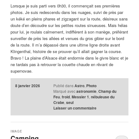
Lorsque je suis parti vers 0h30, il commençait ses premières
photos. Je suis redescendu dans les nuages, suivi de près par
un kéké en pleins phares et zigzagant sur la route, désireux sans
doute d’en découdre sur les petites routes sinueuses. Mais hélas
pour lui, je roulais calmement, indifférent à son manège, préférant
surveiller de près les allées et venues du gros gibier sur le bord
de la route. Il m’a dépassé dans une ultime ligne droite avant
Klingenthal, histoire de se prouver qu’il allait gagner la course.
Bravo ! La plaine d’Alsace était endormie dans le givre blanc et je
ne tardais pas à retrouver la couette chaude en rêvant de
supernovae.
8 janvier 2026
Publié dans
Astro
,
Photo
Marqué avec
astronomie
,
Champ du
Feu
,
froid
,
Messier 1
,
nébuleuse du
Crabe
,
seul
Laisser un commentaire
IMAGE
Camping