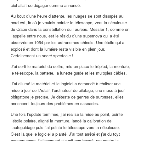
ciel allait se dégager comme annoncé.
Au bout d’une heure d’attente, les nuages se sont dissipés au
nord-est, là où je voulais pointer le télescope, vers la nébuleuse
du Crabe dans la constellation du Taureau. Messier 1, comme on
l’appelle entre nous, est le résidu d’une supernova qui a été
observée en 1054 par les astronomes chinois. Une étoile qui a
explosé et dont la lumière resta visible en plein jour.
Certainement un sacré spectacle !
J’ai sorti le matériel du coffre, mis en place le trépied, la monture,
le télescope, la batterie, la lunette guide et les multiples câbles.
J’ai allumé le matériel et le logiciel a demandé à réaliser une
mise à jour de l’Asiair, l’ordinateur de pilotage, une muse à jour
obligatoire je précise. Je déteste ce genres de surprises, elles
annoncent toujours des problèmes en cascades.
Une fois l’update terminée, j’ai réalisé la mise au point, pointé
l’étoile polaire, aligné la monture, lancé la calibration de
l’autoguidage puis j’ai pointé le télescope vers la nébuleuse.
C’est là que le logiciel a planté. J’ai tout arrêté et j’ai du toyt
recommencer. L’alignement n’avait pas bougé, par contre la