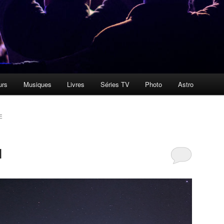
urs
Musiques
Livres
Séries TV
Photo
Astro
E
l