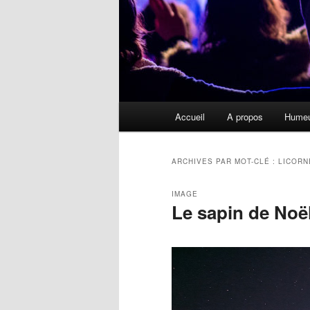
Menu
Accueil
A propos
Hume
principal
ARCHIVES PAR MOT-CLÉ :
LICORN
IMAGE
Le sapin de Noë