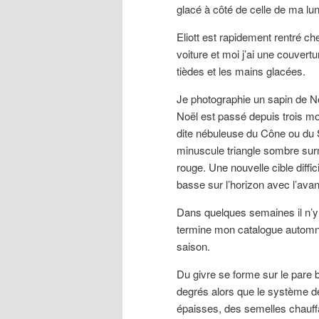
glacé à côté de celle de ma lun
Eliott est rapidement rentré che
voiture et moi j’ai une couver
tièdes et les mains glacées.
Je photographie un sapin de Noë
Noël est passé depuis trois mo
dite nébuleuse du Cône ou du S
minuscule triangle sombre surm
rouge. Une nouvelle cible diffic
basse sur l’horizon avec l’ava
Dans quelques semaines il n’y a
termine mon catalogue automne 
saison.
Du givre se forme sur le pare 
degrés alors que le système de
épaisses, des semelles chauffan