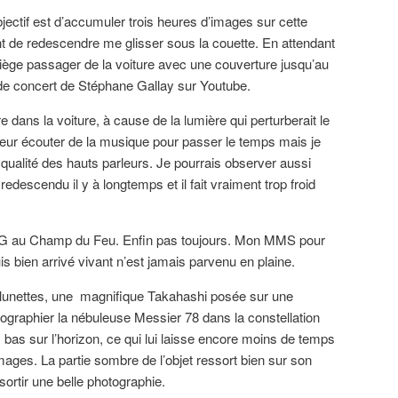
bjectif est d’accumuler trois heures d’images sur cette
 de redescendre me glisser sous la couette. En attendant
 siège passager de la voiture avec une couverture jusqu’au
de concert de Stéphane Gallay sur Youtube.
re dans la voiture, à cause de la lumière qui perturberait le
gueur écouter de la musique pour passer le temps mais je
 qualité des hauts parleurs. Je pourrais observer aussi
 redescendu il y à longtemps et il fait vraiment trop froid
 4G au Champ du Feu. Enfin pas toujours. Mon MMS pour
s bien arrivé vivant n’est jamais parvenu en plaine.
s lunettes, une magnifique Takahashi posée sur une
graphier la nébuleuse Messier 78 dans la constellation
us bas sur l’horizon, ce qui lui laisse encore moins de temps
ges. La partie sombre de l’objet ressort bien sur son
 sortir une belle photographie.