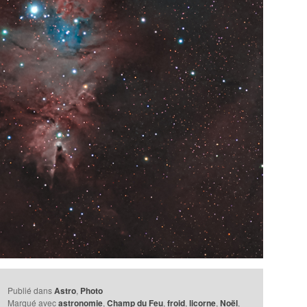
Publié dans
Astro
,
Photo
Marqué avec
astronomie
,
Champ du Feu
,
froid
,
licorne
,
Noël
,