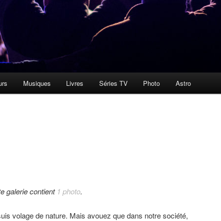
urs
Musiques
Livres
Séries TV
Photo
Astro
te galerie contient
1 photo
.
suis volage de nature. Mais avouez que dans notre société,