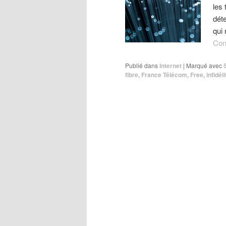
les 
dét
qui
Con
Publié dans
Internet
|
Marqué avec
fibre
,
France Télécom
,
Free
,
infidéli