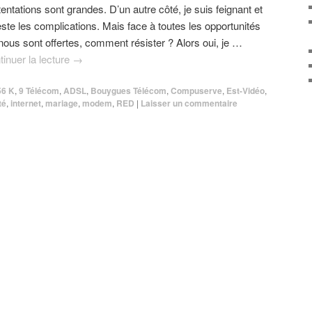
tentations sont grandes. D’un autre côté, je suis feignant et
este les complications. Mais face à toutes les opportunités
 nous sont offertes, comment résister ? Alors oui, je …
tinuer la lecture
→
56 K
,
9 Télécom
,
ADSL
,
Bouygues Télécom
,
Compuserve
,
Est-Vidéo
,
té
,
internet
,
mariage
,
modem
,
RED
|
Laisser un commentaire