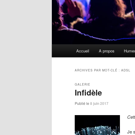
Menu
Accueil
A propos
Hume
principal
ARCHIVES PAR MOT-CLÉ :
ADSL
GALERIE
Infidèle
Publié le
8 juin 2017
Cet
Je 