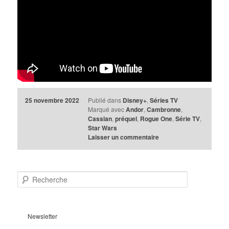
25 novembre 2022
Publié dans
Disney+
,
Séries TV
Marqué avec
Andor
,
Cambronne
,
Cassian
,
préquel
,
Rogue One
,
Série TV
,
Star Wars
Laisser un commentaire
R
e
c
h
e
Newsletter
r