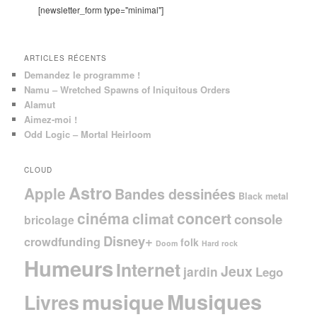
c
[newsletter_form type="minimal"]
h
e
ARTICLES RÉCENTS
Demandez le programme !
Namu – Wretched Spawns of Iniquitous Orders
Alamut
Aimez-moi !
Odd Logic – Mortal Heirloom
CLOUD
Astro
Apple
Bandes dessinées
Black metal
cinéma
concert
climat
console
bricolage
Disney+
crowdfunding
folk
Doom
Hard rock
Humeurs
Internet
Jeux
jardin
Lego
Musiques
musique
Livres