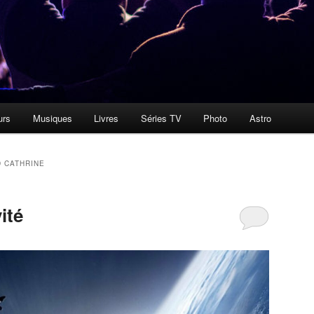
urs
Musiques
Livres
Séries TV
Photo
Astro
 CATHRINE
ité