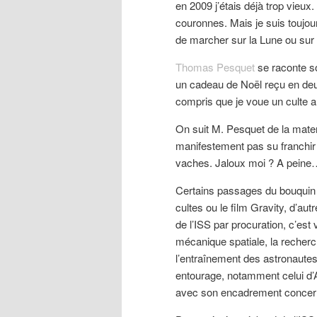
en 2009 j’étais déjà trop vieux
couronnes. Mais je suis toujou
de marcher sur la Lune ou sur 
Thomas Pesquet
se raconte s
un cadeau de Noël reçu en deu
compris que je voue un cult
On suit M. Pesquet de la matern
manifestement pas su franchir 
vaches. Jaloux moi ? A pein
Certains passages du bouquin r
cultes ou le film Gravity, d’aut
de l’ISS par procuration, c’es
mécanique spatiale, la recherch
l’entraînement des astronautes
entourage, notamment celui 
avec son encadrement concernan