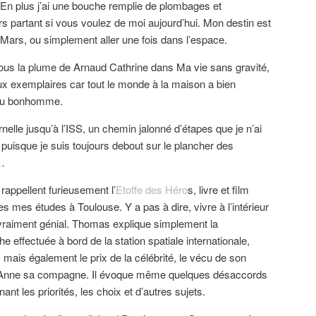
. En plus j’ai une bouche remplie de plombages et
rs partant si vous voulez de moi aujourd’hui. Mon destin est
Mars, ou simplement aller une fois dans l’espace.
ous la plume de Arnaud Cathrine dans Ma vie sans gravité,
x exemplaires car tout le monde à la maison a bien
e au bonhomme.
elle jusqu’à l’ISS, un chemin jalonné d’étapes que je n’ai
puisque je suis toujours debout sur le plancher des
e…
appellent furieusement l’
Etoffe des Héro
s, livre et film
res mes études à Toulouse. Y a pas à dire, vivre à l’intérieur
t vraiment génial. Thomas explique simplement la
e effectuée à bord de la station spatiale internationale,
 mais également le prix de la célébrité, le vécu de son
d’Anne sa compagne. Il évoque même quelques désaccords
t les priorités, les choix et d’autres sujets.