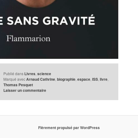
Publié dans
Livres
,
science
Marqué avec
Arnaud Cathrine
,
biographie
,
espace
,
ISS
,
livre
,
Thomas Pesquet
Laisser un commentaire
Fièrement propulsé par WordPress