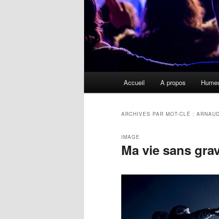
Menu
Accueil
A propos
Hume
principal
ARCHIVES PAR MOT-CLÉ :
ARNAUD
IMAGE
Ma vie sans grav