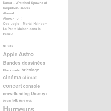
Namu – Wretched Spawns of
Iniquitous Orders
Alamut
Aimez-moi !
Odd Logic – Mortal Heirloom
La Petite Maison dans la
Prairie
CLOUD
Astro
Apple
Bandes dessinées
bricolage
Black metal
cinéma
climat
concert
console
Disney+
crowdfunding
folk
Doom
Hard rock
Humeurs