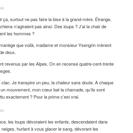
t ça, surtout ne pas faire la bise à la grand-mère. Étrange,
chiens n’agiraient pas ainsi. Des loups ? J’ai la chair de
aient les hommes ?
 manège que voilà, madame et monsieur Ysengrin mènent
 de deux.
ont revenus par les Alpes. On en recense quatre-cent-trente
osges.
c clac. Je transpire un peu, la chaleur sans doute. A chaque
e un mouvement, mon cœur bat la chamade, qu’ils sont
ttu exactement ? Pour la prime c’est vrai.
ce, les loups dévoraient les enfants, descendaient dans
 neiges, hurlant à vous glacer le sang, dévorant les