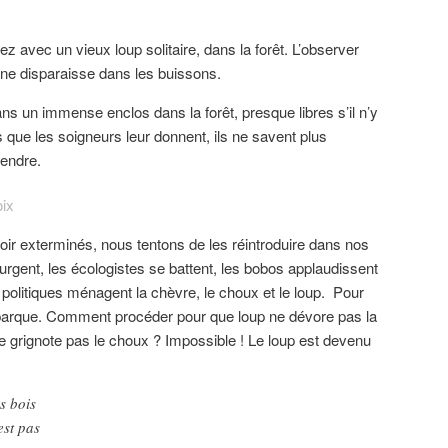
z avec un vieux loup solitaire, dans la forêt. L’observer
 ne disparaisse dans les buissons.
ns un immense enclos dans la forêt, presque libres s’il n’y
ts que les soigneurs leur donnent, ils ne savent plus
rendre.
voir exterminés, nous tentons de les réintroduire dans nos
rgent, les écologistes se battent, les bobos applaudissent
les politiques ménagent la chèvre, le choux et le loup. Pour
e barque. Comment procéder pour que loup ne dévore pas la
e grignote pas le choux ? Impossible ! Le loup est devenu
s bois
est pas