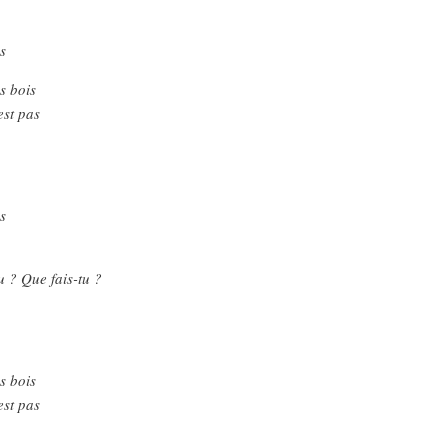
s
s bois
est pas
s
u ? Que fais-tu ?
s bois
est pas