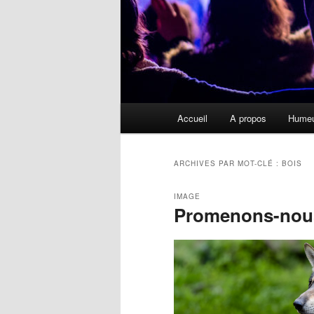
Menu
Accueil
A propos
Hume
principal
ARCHIVES PAR MOT-CLÉ :
BOIS
IMAGE
Promenons-nous