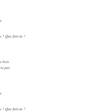
s
u ? Que fais-tu ?
s bois
est pas
s
u ? Que fais-tu ?