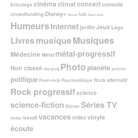
cinéma
concert
climat
console
bricolage
Disney+
crowdfunding
folk
Doom
Hard rock
Humeurs
Internet
Jeux
jardin
Lego
Musiques
musique
Livres
métal-progressif
Médecine
Métal
Photo
planète
Non classé
policier
néo-prog
politique
Rock alternatif
Post-rock
Psychédélique
Rock progressif
science
Séries TV
science-fiction
Stoner
vacances
vinyle
vidéo
travail
thriller
écoute