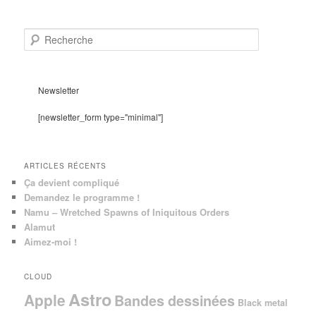
R
e
c
h
e
Newsletter
r
c
[newsletter_form type="minimal"]
h
e
ARTICLES RÉCENTS
Ça devient compliqué
Demandez le programme !
Namu – Wretched Spawns of Iniquitous Orders
Alamut
Aimez-moi !
CLOUD
Astro
Apple
Bandes dessinées
Black metal