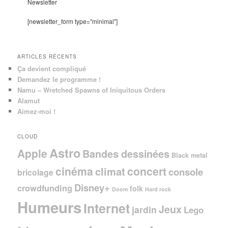
e
Newsletter
r
c
[newsletter_form type="minimal"]
h
e
ARTICLES RÉCENTS
Ça devient compliqué
Demandez le programme !
Namu – Wretched Spawns of Iniquitous Orders
Alamut
Aimez-moi !
CLOUD
Astro
Apple
Bandes dessinées
Black metal
cinéma
concert
climat
console
bricolage
Disney+
crowdfunding
folk
Doom
Hard rock
Humeurs
Internet
Jeux
jardin
Lego