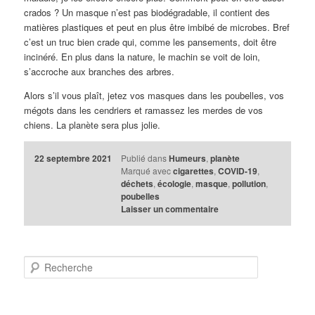
crados ? Un masque n’est pas biodégradable, il contient des
matières plastiques et peut en plus être imbibé de microbes. Bref
c’est un truc bien crade qui, comme les pansements, doit être
incinéré. En plus dans la nature, le machin se voit de loin,
s’accroche aux branches des arbres.
Alors s’il vous plaît, jetez vos masques dans les poubelles, vos
mégots dans les cendriers et ramassez les merdes de vos
chiens. La planète sera plus jolie.
22 septembre 2021
Publié dans
Humeurs
,
planète
Marqué avec
cigarettes
,
COVID-19
,
déchets
,
écologie
,
masque
,
pollution
,
poubelles
Laisser un commentaire
R
e
c
h