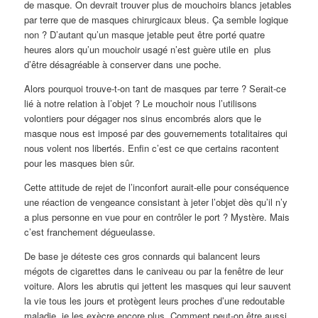
de masque. On devrait trouver plus de mouchoirs blancs jetables
par terre que de masques chirurgicaux bleus. Ça semble logique
non ? D’autant qu’un masque jetable peut être porté quatre
heures alors qu’un mouchoir usagé n’est guère utile en plus
d’être désagréable à conserver dans une poche.
Alors pourquoi trouve-t-on tant de masques par terre ? Serait-ce
lié à notre relation à l’objet ? Le mouchoir nous l’utilisons
volontiers pour dégager nos sinus encombrés alors que le
masque nous est imposé par des gouvernements totalitaires qui
nous volent nos libertés. Enfin c’est ce que certains racontent
pour les masques bien sûr.
Cette attitude de rejet de l’inconfort aurait-elle pour conséquence
une réaction de vengeance consistant à jeter l’objet dès qu’il n’y
a plus personne en vue pour en contrôler le port ? Mystère. Mais
c’est franchement dégueulasse.
De base je déteste ces gros connards qui balancent leurs
mégots de cigarettes dans le caniveau ou par la fenêtre de leur
voiture. Alors les abrutis qui jettent les masques qui leur sauvent
la vie tous les jours et protègent leurs proches d’une redoutable
maladie, je les exècre encore plus. Comment peut-on être aussi