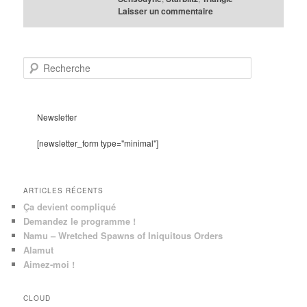
Laisser un commentaire
R
e
c
h
e
Newsletter
r
c
[newsletter_form type="minimal"]
h
e
ARTICLES RÉCENTS
Ça devient compliqué
Demandez le programme !
Namu – Wretched Spawns of Iniquitous Orders
Alamut
Aimez-moi !
CLOUD