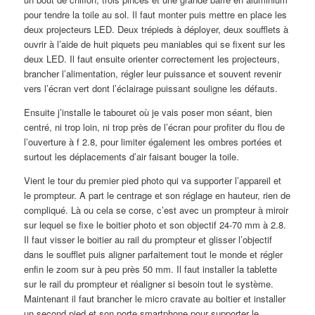
pour tendre la toile au sol. Il faut monter puis mettre en place les
deux projecteurs LED. Deux trépieds à déployer, deux soufflets à
ouvrir à l’aide de huit piquets peu maniables qui se fixent sur les
deux LED. Il faut ensuite orienter correctement les projecteurs,
brancher l’alimentation, régler leur puissance et souvent revenir
vers l’écran vert dont l’éclairage puissant souligne les défauts.
Ensuite j’installe le tabouret où je vais poser mon séant, bien
centré, ni trop loin, ni trop près de l’écran pour profiter du flou de
l’ouverture à f 2.8, pour limiter également les ombres portées et
surtout les déplacements d’air faisant bouger la toile.
Vient le tour du premier pied photo qui va supporter l’appareil et
le prompteur. A part le centrage et son réglage en hauteur, rien de
compliqué. Là ou cela se corse, c’est avec un prompteur à miroir
sur lequel se fixe le boitier photo et son objectif 24-70 mm à 2.8.
Il faut visser le boitier au rail du prompteur et glisser l’objectif
dans le soufflet puis aligner parfaitement tout le monde et régler
enfin le zoom sur à peu près 50 mm. Il faut installer la tablette
sur le rail du prompteur et réaligner si besoin tout le système.
Maintenant il faut brancher le micro cravate au boitier et installer
un second pied et son porte smartphone pour supporter le