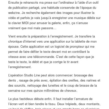
Ensuite je retranscris ma prose sur l’ordinateur à l’aide d’un outil
de publication partagé, une habitude conservée de l’époque du
webzine. Je recherche également des images pour illustrer la
vidéo et parfois je vais jusqu’à enregistrer une musique débile sur
le clavier MIDI pour amuser la galerie, enfin, ça n’amuse
vraiment que moi mais passons…
Vient ensuite la préparation à l’enregistrement. Je transfère la
chronique d’internet vers une application sur la tablette de mon
épouse. Cette application est un logiciel de prompteur qui me
permet de faire défiler le texte devant moi en contrôlant la
vitesse avec une télécommande. C’est de cette façon que je
teste le texte, le débit et que je corrige le tir avant
l’enregistrement.
L’opération Studio Line peut alors commencer: brossage des
dents , rasage de près avec, épilation des oreilles, des narines et
des sourcils, nettoyage des lunettes et le coup de brosse de la
semaine sur mes quinze millimètres de cheveux.
Le plus fastidieux débute enfin. Il faut installer l’armature de
l’écran vert et bien tendre le tissu. Deux trépieds, deux montants,
un bout de chiffon, trois pinces et une grande barre en aluminium