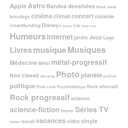
Astro
Apple
Bandes dessinées
Black metal
cinéma
concert
climat
console
bricolage
Disney+
crowdfunding
folk
Doom
Hard rock
Humeurs
Internet
Jeux
jardin
Lego
Musiques
musique
Livres
métal-progressif
Médecine
Métal
Photo
planète
Non classé
policier
néo-prog
politique
Rock alternatif
Post-rock
Psychédélique
Rock progressif
science
Séries TV
science-fiction
Stoner
vacances
vinyle
vidéo
travail
thriller