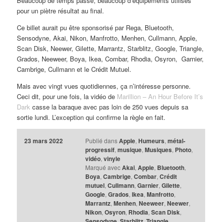
Beaucoup de temps passé, beaucoup d’équipements utilisés
pour un piètre résultat au final.
Ce billet aurait pu être sponsorisé par Rega, Bluetooth,
Sensodyne, Akai, Nikon, Manfrotto, Menhen, Cullmann, Apple,
Scan Disk, Neewer, Gilette, Marrantz, Starblitz, Google, Triangle,
Grados, Neeweer, Boya, Ikea, Combar, Rhodia, Osyron, Garnier,
Cambrige, Cullmann et le Crédit Mutuel.
Mais avec vingt vues quotidiennes, ça n’intéresse personne.
Ceci dit, pour une fois, la vidéo de
Marillion – An Hour Before It’s
Dark
casse la baraque avec pas loin de 250 vues depuis sa
sortie lundi. L’exception qui confirme la règle en fait.
23 mars 2022
Publié dans
Apple
,
Humeurs
,
métal-
progressif
,
musique
,
Musiques
,
Photo
,
vidéo
,
vinyle
Marqué avec
Akai
,
Apple
,
Bluetooth
,
Boya
,
Cambrige
,
Combar
,
Crédit
mutuel
,
Cullmann
,
Garnier
,
Gilette
,
Google
,
Grados
,
Ikea
,
Manfrotto
,
Marrantz
,
Menhen
,
Neeweer
,
Neewer
,
Nikon
,
Osyron
,
Rhodia
,
Scan Disk
,
Sensodyne
,
Starblitz
,
Triangle